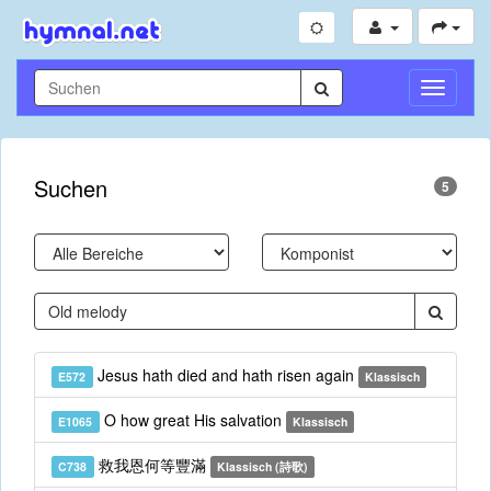
Navigati
umschal
Suchen
5
Jesus hath died and hath risen again
E572
Klassisch
O how great His salvation
E1065
Klassisch
救我恩何等豐滿
C738
Klassisch (詩歌)