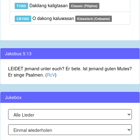
Dakilang kaligtasan
T1065
Classic (Filipino)
O dakong kaluwasan
CB1065
Klassisch (Cebuano)
Jakobus 5:13
LEIDET jemand unter euch? Er bete. Ist jemand guten Mutes?
Er singe Psalmen. (
RcV
)
Jukebox