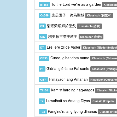
To the Lord we're as a garden
E1156
Klassisch
先是園子，終為聖城
Cs349
Klassisch (補充本)
榮耀榮耀歸於聖父
C3
Klassisch (詩歌)
讚美救主讚美救主
C87
Klassisch (詩歌)
Ere, ere zij de Vader
D7
Klassisch (Niederländisc
Ginoo, gihandom namo
CB93
Klassisch (Cebuan
Glória, glória ao Pai santo
P1
Klassisch (Portugi
Himayaon ang Amahan
CB7
Klassisch (Cebuano
Kami'y harding nag-aagos
T1156
Classic (Filipin
Luwalhati sa Amang Diyos
T7
Classic (Filipino)
Pangino'n, ang Iyong dinanas
T93
Classic (Filip