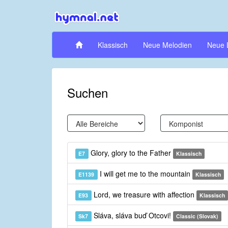
Klassisch
Neue Melodien
Neue 
Suchen
Glory, glory to the Father
E7
Klassisch
I will get me to the mountain
E1139
Klassisch
Lord, we treasure with affection
E93
Klassisch
Sláva, sláva buď Otcovi!
Sk7
Classic (Slovak)