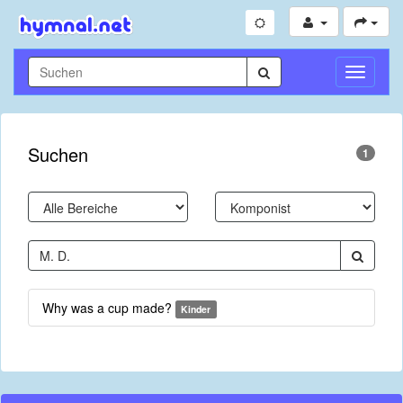
Navigati
umschal
Suchen
1
Why was a cup made?
Kinder