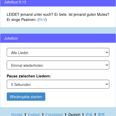
Jakobus 5:13
LEIDET jemand unter euch? Er bete. Ist jemand guten Mutes?
Er singe Psalmen. (
RcV
)
Jukebox
Pause zwischen Liedern:
Wiedergabe starten
Kontakt
Englisch
Französisch
Deutsch
简体
繁體