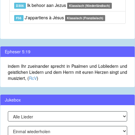
Ik behoor aan Jezus
D306
Klassisch (Niederländisch)
J'appartiens à Jésus
F56
Klassisch (Französisch)
Epheser 5:19
indem Ihr zueinander sprecht in Psalmen und Lobliedern und
geistlichen Liedern und dem Herrn mit euren Herzen singt und
musiziert, (
RcV
)
Jukebox