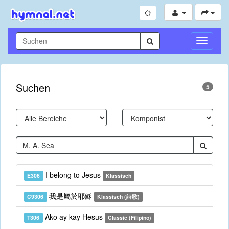
Navigati
umschal
Suchen
5
I belong to Jesus
E306
Klassisch
我是屬於耶穌
C9306
Klassisch (詩歌)
Ako ay kay Hesus
T306
Classic (Filipino)