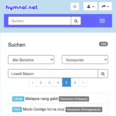
Navigati
umschal
Suchen
126
2
3
4
5
6
Matapos nang gabii
CB666
Klassisch (Cebuano)
Morto Contigo fui na cruz
P222
Klassisch (Portugiesisch)