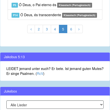
Ó Deus, o Pai eterno és
P5
Klassisch (Portugiesisch)
Ó Deus, és transcendente
P14
Klassisch (Portugiesisch)
2
3
4
5
6
Jakobus 5:13
LEIDET jemand unter euch? Er bete. Ist jemand guten Mutes?
Er singe Psalmen. (
RcV
)
Jukebox