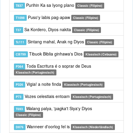
Purihin Ka sa Iyong plano
T837
Classic (Filipino)
Puso'y labis pag-apaw
T1098
Classic (Filipino)
Sa Kordero, Diyos nakita
T37
Classic (Filipino)
Sintang mahal, Anak ng Diyos
Tc111
Classic (Filipino)
Tibuok Biblia ginhawa's Dios
CB799
Klassisch (Cebuano)
Toda Escritura é o soprar de Deus
P364
Klassisch (Portugiesisch)
Vigia! a noite finda
P326
Klassisch (Portugiesisch)
Vozes celestiais entoam
P73
Klassisch (Portugiesisch)
Walang palya, 'pagka't Siya'y Diyos
T693
Classic (Filipino)
Wanneer d'oorlog fel is
D876
Klassisch (Niederländisch)