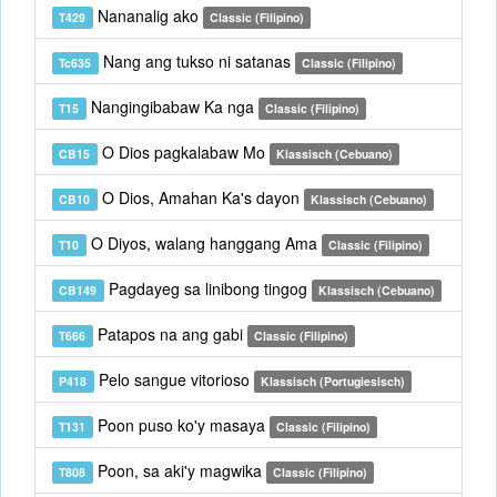
Nananalig ako
T429
Classic (Filipino)
Nang ang tukso ni satanas
Tc635
Classic (Filipino)
Nangingibabaw Ka nga
T15
Classic (Filipino)
O Dios pagkalabaw Mo
CB15
Klassisch (Cebuano)
O Dios, Amahan Ka's dayon
CB10
Klassisch (Cebuano)
O Diyos, walang hanggang Ama
T10
Classic (Filipino)
Pagdayeg sa linibong tingog
CB149
Klassisch (Cebuano)
Patapos na ang gabi
T666
Classic (Filipino)
Pelo sangue vitorioso
P418
Klassisch (Portugiesisch)
Poon puso ko'y masaya
T131
Classic (Filipino)
Poon, sa aki'y magwika
T808
Classic (Filipino)