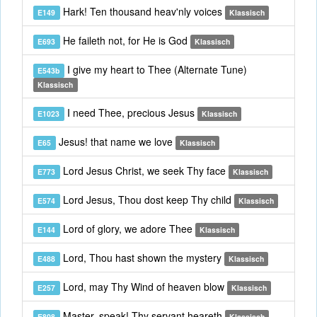
Hark! Ten thousand heav'nly voices
E149
Klassisch
He faileth not, for He is God
E693
Klassisch
I give my heart to Thee (Alternate Tune)
E543b
Klassisch
I need Thee, precious Jesus
E1023
Klassisch
Jesus! that name we love
E65
Klassisch
Lord Jesus Christ, we seek Thy face
E773
Klassisch
Lord Jesus, Thou dost keep Thy child
E574
Klassisch
Lord of glory, we adore Thee
E144
Klassisch
Lord, Thou hast shown the mystery
E488
Klassisch
Lord, may Thy Wind of heaven blow
E257
Klassisch
Master, speak! Thy servant heareth
E808
Klassisch