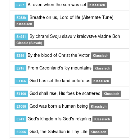
At even when the sun was set
E757
Klassisch
Breathe on us, Lord of life (Alternate Tune)
E253b
Klassisch
By chranil Svoju slavu v kralovstve vladne Boh
Sk941
Classic (Slovak)
By the blood of Christ the Victor
E889
Klassisch
From Greenland's icy mountains
E915
Klassisch
God has set the land before us
E1166
Klassisch
God shall rise, His foes be scattered
E1100
Klassisch
God was born a human being
E1088
Klassisch
God's kingdom is God's reigning
E941
Klassisch
God, the Salvation in Thy Life
E9006
Klassisch