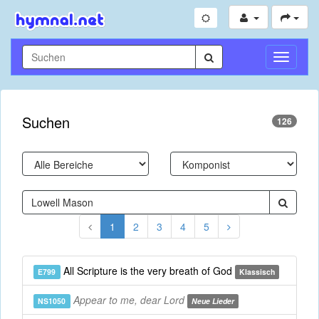
Navigati
umschal
Suchen
126
1
2
3
4
5
All Scripture is the very breath of God
E799
Klassisch
Appear to me, dear Lord
NS1050
Neue Lieder