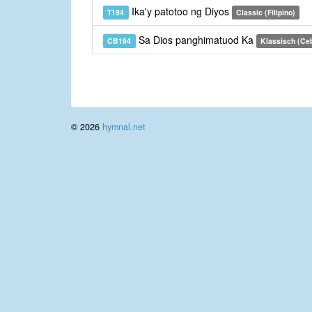
Ika'y patotoo ng Diyos
T194
Classic (Filipino)
Sa Dios panghimatuod Ka
CB194
Klassisch (Ce
© 2026
hymnal.net