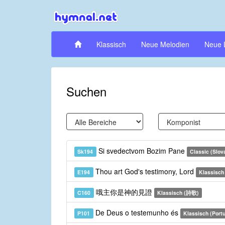
Klassisch
Neue Melodien
Neue 
Suchen
Si svedectvom Bozim Pane
Sk194
Classic (Slov
Thou art God's testimony, Lord
E194
Klassisch
哦主你是神的見證
C160
Klassisch (詩歌)
De Deus o testemunho és
P101
Klassisch (Port