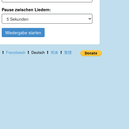
Pause zwischen Liedern:
Wiedergabe starten
Französisch
Deutsch
简体
繁體