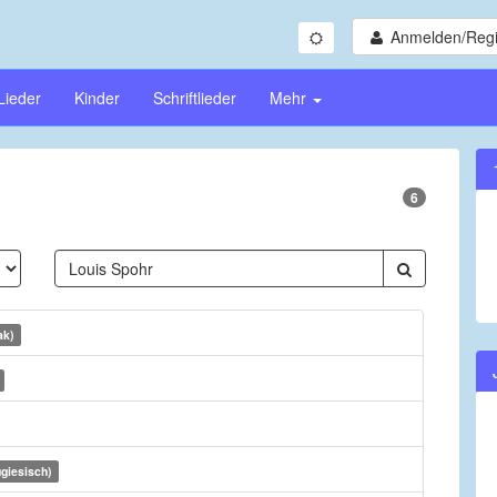
Anmelden/Regi
Lieder
Kinder
Schriftlieder
Mehr
6
ak)
ugiesisch)