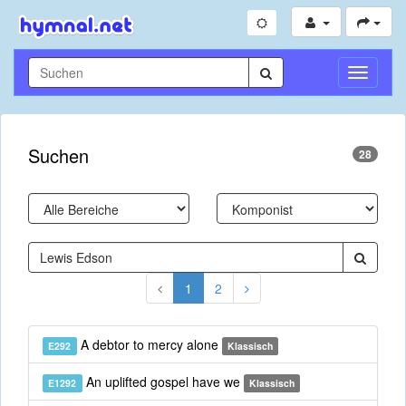
Navigati
umschal
Suchen
28
1
2
A debtor to mercy alone
E292
Klassisch
An uplifted gospel have we
E1292
Klassisch