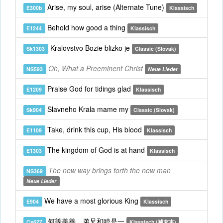
Arise, my soul, arise (Alternate Tune)
E300b
Klassisch
Behold how good a thing
E1244
Klassisch
Kralovstvo Bozie blizko je
Sk1303
Classic (Slovak)
Oh, What a Preeminent Christ
NS593
Neue Lieder
Praise God for tidings glad
E1209
Klassisch
Slavneho Krala mame my
Sk904
Classic (Slovak)
Take, drink this cup, His blood
E1109
Klassisch
The kingdom of God is at hand
E1303
Klassisch
The new way brings forth the new man
NS369
Neue Lieder
We have a most glorious King
E904
Klassisch
何等美善，弟兄和睦是一
Cs627
Klassisch (補充本)