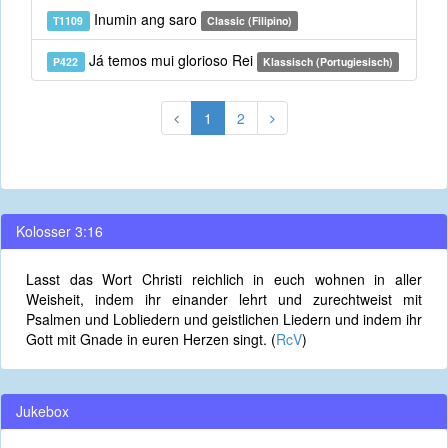
Inumin ang saro
T1109
Classic (Filipino)
Já temos mui glorioso Rei
P422
Klassisch (Portugiesisch)
1
2
Kolosser 3:16
Lasst das Wort Christi reichlich in euch wohnen in aller
Weisheit, indem ihr einander lehrt und zurechtweist mit
Psalmen und Lobliedern und geistlichen Liedern und indem ihr
Gott mit Gnade in euren Herzen singt. (
RcV
)
Jukebox