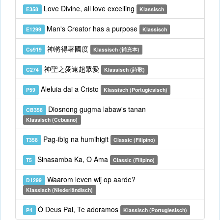
Love Divine, all love excelling
E358
Klassisch
Man's Creator has a purpose
E1299
Klassisch
神將得著國度
Cs919
Klassisch (補充本)
神聖之愛遠超眾愛
C274
Klassisch (詩歌)
Aleluia dai a Cristo
P59
Klassisch (Portugiesisch)
Diosnong gugma labaw's tanan
CB358
Klassisch (Cebuano)
Pag-ibig na humihigit
T358
Classic (Filipino)
Sinasamba Ka, O Ama
T5
Classic (Filipino)
Waarom leven wij op aarde?
D1299
Klassisch (Niederländisch)
Ó Deus Pai, Te adoramos
P4
Klassisch (Portugiesisch)