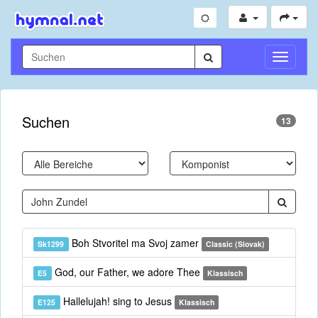
Navigati
umschal
Suchen
13
Boh Stvoritel ma Svoj zamer
Sk1299
Classic (Slovak)
God, our Father, we adore Thee
E5
Klassisch
Hallelujah! sing to Jesus
E125
Klassisch