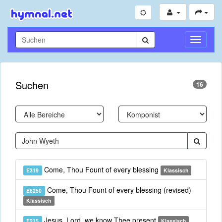
Navigati
umschal
Suchen
16
Come, Thou Fount of every blessing
E319
Klassisch
Come, Thou Fount of every blessing (revised)
E8250
Klassisch
Jesus, Lord, we know Thee present
E215
Klassisch