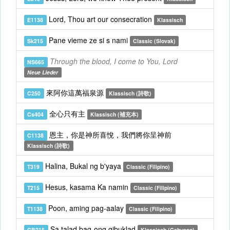
Lord, Thou art our consecration
E1138
Klassisch
Pane vieme ze si s nami
Sk215
Classic (Slovak)
Through the blood, I come to You, Lord
NS665
Neue Lieder
來阿你這萬福泉源
C250
Klassisch (詩歌)
全心只有主
Cs404
Klassisch (補充本)
恩主，你是神所喜悅，我們將你呈神前
C1138
Klassisch (詩歌)
Halina, Bukal ng b'yaya
T319
Classic (Filipino)
Hesus, kasama Ka namin
T215
Classic (Filipino)
Poon, aming pag-aalay
T1138
Classic (Filipino)
Sa talad bag-ong gibuklad
CB215
Klassisch (Cebuano)