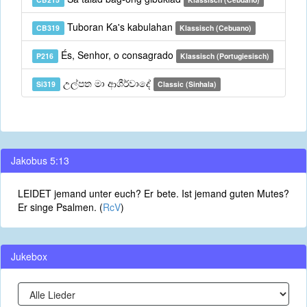
Tuboran Ka's kabulahan
CB319
Klassisch (Cebuano)
És, Senhor, o consagrado
P216
Klassisch (Portugiesisch)
උල්පත මා ආශීර්වාදේ
Si319
Classic (Sinhala)
Jakobus 5:13
LEIDET jemand unter euch? Er bete. Ist jemand guten Mutes?
Er singe Psalmen. (
RcV
)
Jukebox