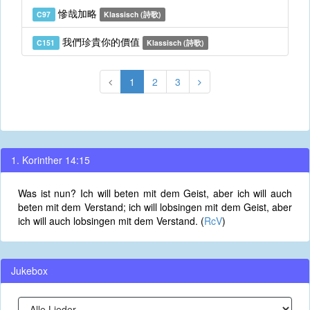
慘哉加略
C97
Klassisch (詩歌)
我們珍貴你的價值
C151
Klassisch (詩歌)
1
2
3
1. Korinther 14:15
Was ist nun? Ich will beten mit dem Geist, aber ich will auch
beten mit dem Verstand; ich will lobsingen mit dem Geist, aber
ich will auch lobsingen mit dem Verstand. (
RcV
)
Jukebox