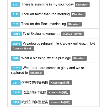
There is sunshine in my soul today
E343
Klassisch
Thou art fairer than the morning
E173
Klassisch
Thou art the Rock everlasting
E199
Klassisch
Ty si Skalou nekonecnou
Sk199
Classic (Slovak)
Vysadou pozehnanim je kralovskymi knazmi byt
Sk848
Classic (Slovak)
What a blessing, what a priv'lege
E848
Klassisch
When our Lord comes in glory and we're
E1317
raptured to
Klassisch
何等榮耀何等福氣
C217
Klassisch (詩歌)
吃主耶穌作素祭
C1146
Klassisch (詩歌)
哦我主的神聖豐富
C403
Klassisch (詩歌)