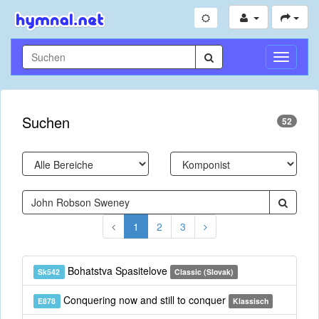
Navigati
umschal
Suchen
52
1
2
3
Bohatstva Spasitelove
Sk542
Classic (Slovak)
Conquering now and still to conquer
E878
Klassisch