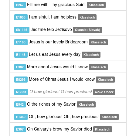
Fill me with Thy gracious Spirit
E267
Klassisch
I am sinful, I am helpless
E1055
Klassisch
Jedzme telo Jezisovo
Sk1146
Classic (Slovak)
Jesus is our lovely Bridegroom
E1160
Klassisch
Let us eat Jesus every day
E1146
Klassisch
More about Jesus would I know
E382
Klassisch
More of Christ Jesus I would know
E8296
Klassisch
O how glorious! O how precious!
NS333
Neue Lieder
O the riches of my Savior
E542
Klassisch
Oh, how glorious! Oh, how precious!
E1360
Klassisch
On Calvary's brow my Savior died
E307
Klassisch