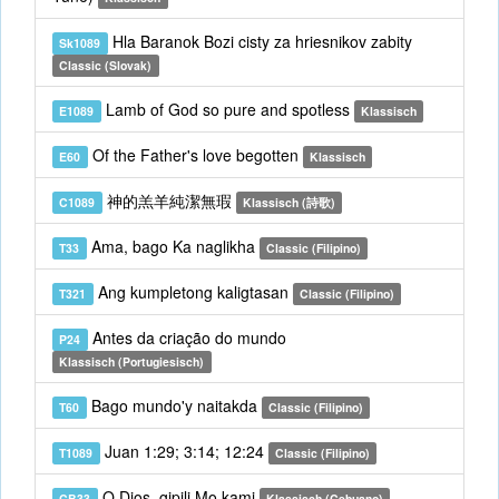
Hla Baranok Bozi cisty za hriesnikov zabity
Sk1089
Classic (Slovak)
Lamb of God so pure and spotless
E1089
Klassisch
Of the Father's love begotten
E60
Klassisch
神的羔羊純潔無瑕
C1089
Klassisch (詩歌)
Ama, bago Ka naglikha
T33
Classic (Filipino)
Ang kumpletong kaligtasan
T321
Classic (Filipino)
Antes da criação do mundo
P24
Klassisch (Portugiesisch)
Bago mundo'y naitakda
T60
Classic (Filipino)
Juan 1:29; 3:14; 12:24
T1089
Classic (Filipino)
O Dios, gipili Mo kami
CB33
Klassisch (Cebuano)