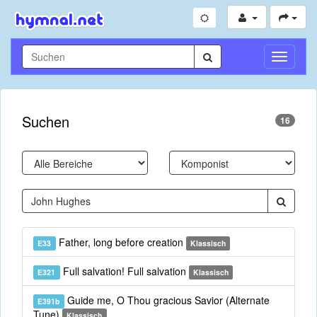
Navigati
umschal
Suchen
16
Father, long before creation
E33
Klassisch
Full salvation! Full salvation
E321
Klassisch
Guide me, O Thou gracious Savior (Alternate
E391b
Tune)
Klassisch