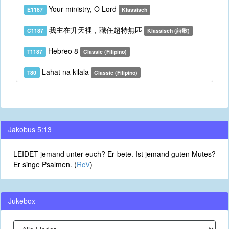
Your ministry, O Lord
E1187
Klassisch
我主在升天裡，職任超特無匹
C1187
Klassisch (詩歌)
Hebreo 8
T1187
Classic (Filipino)
Lahat na kilala
T80
Classic (Filipino)
Jakobus 5:13
LEIDET jemand unter euch? Er bete. Ist jemand guten Mutes?
Er singe Psalmen. (
RcV
)
Jukebox