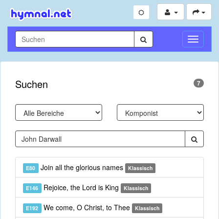
Navigati
umschal
Suchen
7
Join all the glorious names
E80
Klassisch
Rejoice, the Lord is King
E146
Klassisch
We come, O Christ, to Thee
E192
Klassisch