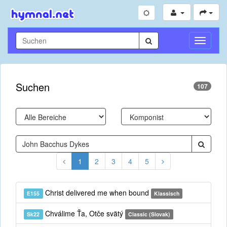
Navigati
umschal
Suchen
107
1
2
3
4
5
Christ delivered me when bound
E155
Klassisch
Chválime Ťa, Otče svätý
Sk22
Classic (Slovak)