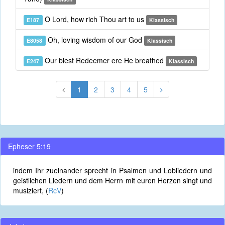
O Lord, how rich Thou art to us
E187
Klassisch
Oh, loving wisdom of our God
E8058
Klassisch
Our blest Redeemer ere He breathed
E247
Klassisch
1
2
3
4
5
Epheser 5:19
indem Ihr zueinander sprecht in Psalmen und Lobliedern und
geistlichen Liedern und dem Herrn mit euren Herzen singt und
musiziert, (
RcV
)