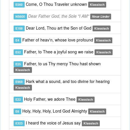
Come, O Thou Traveler unknown
E560
Klassisch
Dear Father God, the Sole "I AM"
NS600
Neue Lieder
Dear Lord, Thou art the Son of God
E188
Klassisch
Father of heav'n, whose love profound
E4
Klassisch
Father, to Thee a joyful song we raise
E52
Klassisch
Father, to us Thy mercy Thou hast shown
E25
Klassisch
Hark what a sound, and too divine for hearing
E969
Klassisch
Holy Father, we adore Thee
E22
Klassisch
Holy, Holy, Holy, Lord God Almighty
E6
Klassisch
I heard the voice of Jesus say
E323
Klassisch