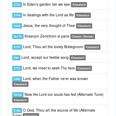
In Eden's garden fair we see
E733
Klassisch
In dealings with the Lord as life
E744
Klassisch
Jesus, the very thought of Thee
E209
Klassisch
Krasnym Zenichom si pane
Sk170
Classic (Slovak)
Lord, Thou art the lovely Bridegroom
E170
Klassisch
Lord, accept our feeble song
E90
Klassisch
Lord, we meet to seek Thy face
E772
Klassisch
Lord, when the Father ne'er was known
E490
Klassisch
Now the Lord our souls has fed (Alternate Tune)
E916b
Klassisch
O God, Thou art the source of life (Alternate
E12b
Tune)
Klassisch