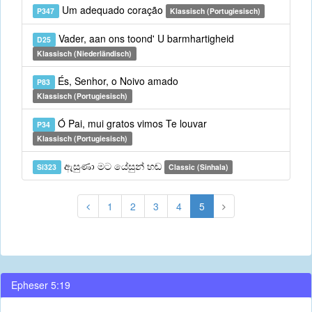
Um adequado coração
P347
Klassisch (Portugiesisch)
Vader, aan ons toond' U barmhartigheid
D25
Klassisch (Niederländisch)
És, Senhor, o Noivo amado
P83
Klassisch (Portugiesisch)
Ó Pai, mui gratos vimos Te louvar
P34
Klassisch (Portugiesisch)
ඇසුණා මට යේසුන් හඬ
Si323
Classic (Sinhala)
1
2
3
4
5
Epheser 5:19