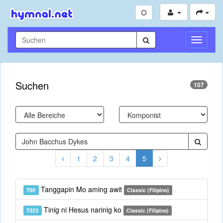
Navigati
umschal
Suchen
107
1
2
3
4
5
Tanggapin Mo aming awit
T90
Classic (Filipino)
Tinig ni Hesus narinig ko
T323
Classic (Filipino)