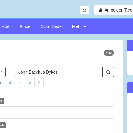
Anmelden/Regi
Lieder
Kinder
Schriftlieder
Mehr
107
2
3
4
5
ch
sch