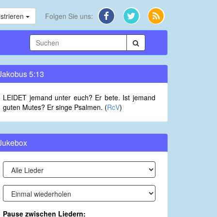
strieren
Folgen Sie uns:
Jakobus 5:13
LEIDET jemand unter euch? Er bete. Ist jemand
guten Mutes? Er singe Psalmen. (
RcV
)
Jukebox
Pause zwischen Liedern: