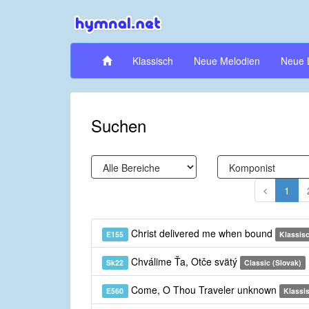
Klassisch
Neue Melodien
Neue 
Suchen
1
Christ delivered me when bound
E155
Klassis
Chválime Ťa, Otče svätý
Sk22
Classic (Slovak)
Come, O Thou Traveler unknown
E560
Klassi