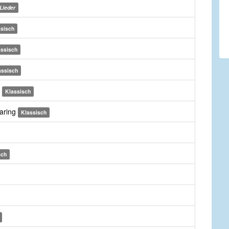
Lieder
ssisch
assisch
assisch
n
Klassisch
earing
Klassisch
sch