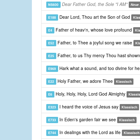
Dear Father God, the Sole "I AM"
NS600
Neue 
Dear Lord, Thou art the Son of God
E188
Kla
Father of heav'n, whose love profound
E4
Kl
Father, to Thee a joyful song we raise
E52
Kl
Father, to us Thy mercy Thou hast show
E25
Hark what a sound, and too divine for h
E969
Holy Father, we adore Thee
E22
Klassisch
Holy, Holy, Holy, Lord God Almighty
E6
Klassi
I heard the voice of Jesus say
E323
Klassisch
In Eden's garden fair we see
E733
Klassisch
In dealings with the Lord as life
E744
Klassisch