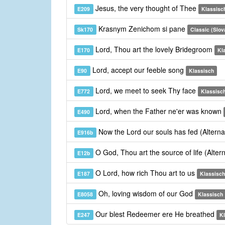
Jesus, the very thought of Thee
E209
Klassisc
Krasnym Zenichom si pane
Sk170
Classic (Slov
Lord, Thou art the lovely Bridegroom
E170
Kl
Lord, accept our feeble song
E90
Klassisch
Lord, we meet to seek Thy face
E772
Klassisc
Lord, when the Father ne'er was known
E490
Now the Lord our souls has fed (Altern
E916b
O God, Thou art the source of life (Alte
E12b
O Lord, how rich Thou art to us
E187
Klassisch
Oh, loving wisdom of our God
E8058
Klassisch
Our blest Redeemer ere He breathed
E247
K