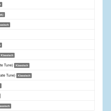
h
ak)
assisch
h
Klassisch
ate Tune)
Klassisch
rnate Tune)
Klassisch
lassisch