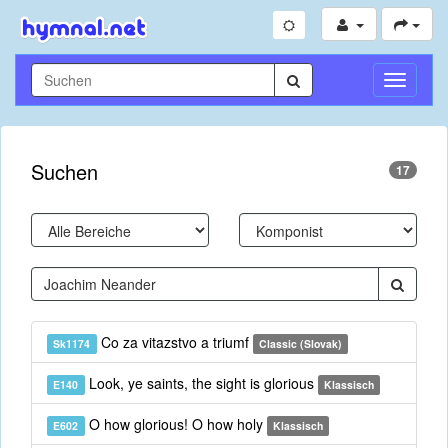
Navigati
umschal
Suchen
17
Co za vitazstvo a triumf
Sk1174
Classic (Slovak)
Look, ye saints, the sight is glorious
E140
Klassisch
O how glorious! O how holy
E602
Klassisch