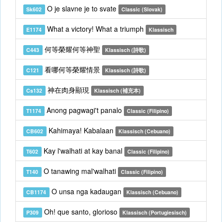
O je slavne je to svate
Sk602
Classic (Slovak)
What a victory! What a triumph
E1174
Klassisch
何等榮耀何等神聖
C443
Klassisch (詩歌)
看哪何等榮耀情景
C121
Klassisch (詩歌)
神在肉身顯現
Cs132
Klassisch (補充本)
Anong pagwagi't panalo
T1174
Classic (Filipino)
Kahimaya! Kabalaan
CB602
Klassisch (Cebuano)
Kay l'walhati at kay banal
T602
Classic (Filipino)
O tanawing mal'walhati
T140
Classic (Filipino)
O unsa nga kadaugan
CB1174
Klassisch (Cebuano)
Oh! que santo, glorioso
P309
Klassisch (Portugiesisch)