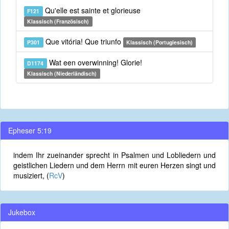
Qu'elle est sainte et glorieuse
F121
Klassisch (Französisch)
Que vitória! Que triunfo
P301
Klassisch (Portugiesisch)
Wat een overwinning! Glorie!
D1174
Klassisch (Niederländisch)
Epheser 5:19
indem Ihr zueinander sprecht in Psalmen und Lobliedern und
geistlichen Liedern und dem Herrn mit euren Herzen singt und
musiziert, (
RcV
)
Jukebox