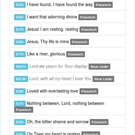
I have found, I have found the way
E524
Klassisch
I want that adorning divine
E402
Klassisch
Jesus! I am resting, resting
E579
Klassisch
Jesus, Thy life is mine
E365
Klassisch
Like a river, glorious
E719
Klassisch
Lord we yearn for Your display
NS475
Neue Lieder
Lord, with all my heart I love You
NS740
Neue Lieder
Loved with everlasting love
E284
Klassisch
Nothing between, Lord, nothing between
E373
Klassisch
Oh, the bitter shame and sorrow
E435
Klassisch
On Thee my heart is resting
E581
Klassisch