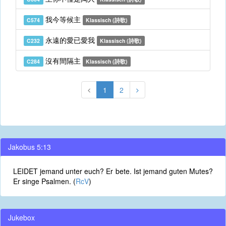
我今等候主
C574
Klassisch (詩歌)
永遠的愛已愛我
C232
Klassisch (詩歌)
沒有間隔主
C284
Klassisch (詩歌)
1
2
Jakobus 5:13
LEIDET jemand unter euch? Er bete. Ist jemand guten Mutes?
Er singe Psalmen. (
RcV
)
Jukebox