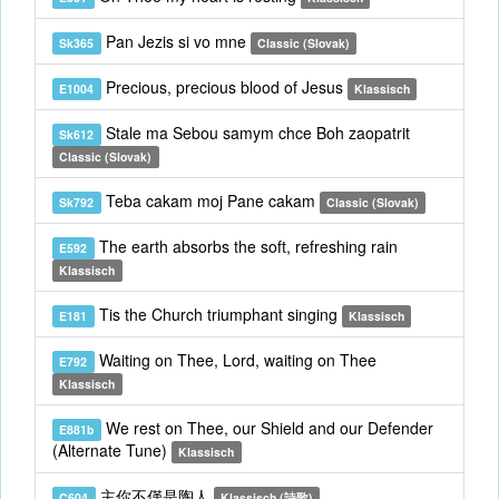
Pan Jezis si vo mne
Sk365
Classic (Slovak)
Precious, precious blood of Jesus
E1004
Klassisch
Stale ma Sebou samym chce Boh zaopatrit
Sk612
Classic (Slovak)
Teba cakam moj Pane cakam
Sk792
Classic (Slovak)
The earth absorbs the soft, refreshing rain
E592
Klassisch
Tis the Church triumphant singing
E181
Klassisch
Waiting on Thee, Lord, waiting on Thee
E792
Klassisch
We rest on Thee, our Shield and our Defender
E881b
(Alternate Tune)
Klassisch
主你不僅是陶人
C604
Klassisch (詩歌)