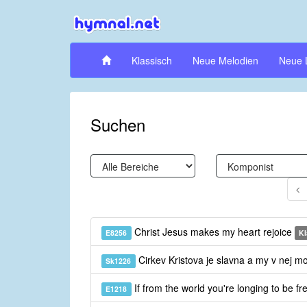
Klassisch
Neue Melodien
Neue 
Suchen
Christ Jesus makes my heart rejoice
E8256
Kl
Cirkev Kristova je slavna a my v nej 
Sk1226
If from the world you're longing to be f
E1218