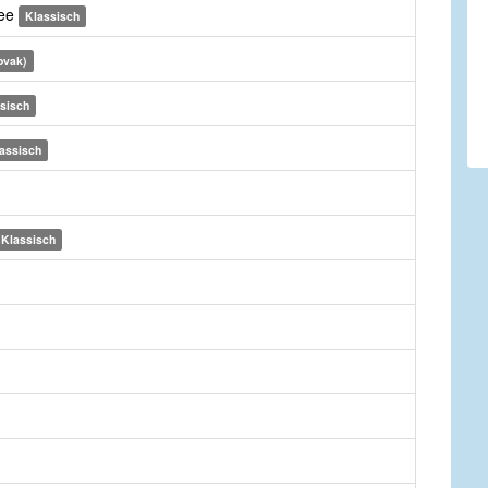
ree
Klassisch
ovak)
sisch
assisch
Klassisch