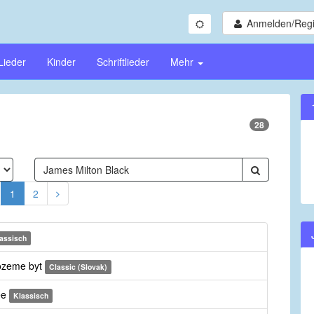
Anmelden/Regi
Lieder
Kinder
Schriftlieder
Mehr
28
1
2
assisch
mozeme byt
Classic (Slovak)
ree
Klassisch