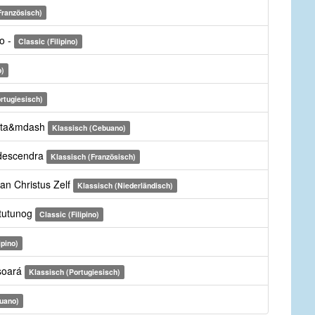
Französisch)
yo -
Classic (Filipino)
o)
rtugiesisch)
kita&mdash
Klassisch (Cebuano)
l descendra
Klassisch (Französisch)
aan Christus Zelf
Klassisch (Niederländisch)
 tutunog
Classic (Filipino)
ipino)
 soará
Klassisch (Portugiesisch)
uano)