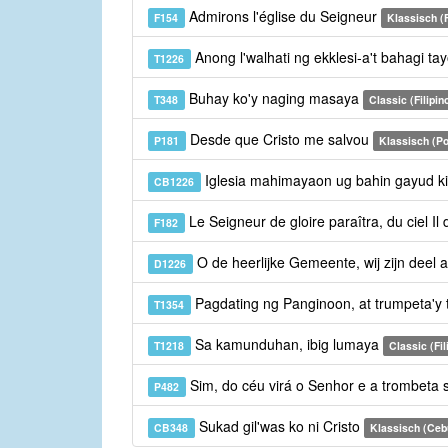
Admirons l'église du Seigneur
F154
Klassisch (
Anong l'walhati ng ekklesi-a't bahagi ta
T1226
Buhay ko'y naging masaya
T348
Classic (Filipin
Desde que Cristo me salvou
P181
Klassisch (Po
Iglesia mahimayaon ug bahin gayud 
CB1226
Le Seigneur de gloire paraîtra, du ciel I
F182
O de heerlijke Gemeente, wij zijn deel 
D1226
Pagdating ng Panginoon, at trumpeta'y
T1354
Sa kamunduhan, ibig lumaya
T1218
Classic (Fil
Sim, do céu virá o Senhor e a trombeta
P482
Sukad gil'was ko ni Cristo
CB348
Klassisch (Ceb