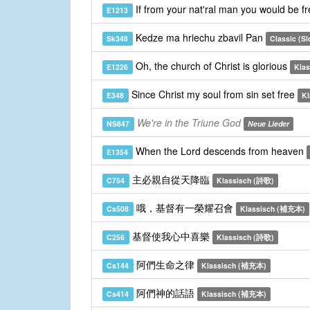
If from your nat'ral man you would be f
E1213
Kedze ma hriechu zbavil Pan
Sk348
Classic (Sl
Oh, the church of Christ is glorious
E1226
Klas
Since Christ my soul from sin set free
E348
Kl
We're in the Triune God
NS847
Neue Lieder
When the Lord descends from heaven
E1354
主必親自從天降臨
C754
Klassisch (詩歌)
哦，基督有一榮耀召會
Cs508
Klassisch (補充本)
基督使我心中喜樂
C256
Klassisch (詩歌)
阿們生命之律
Cs144
Klassisch (補充本)
阿們神的話語
Cs414
Klassisch (補充本)