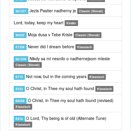
Jezis Pastier nadherny je
Sk1221
Classic (Slovak)
Lord, today, keep my heart
Kinder
Moja dusa v Tebe Kriste
Sk522
Classic (Slovak)
Never did I dream before
E1238
Klassisch
Nikdy sa mi nesnilo o nadhernejsom mieste
Sk1238
Classic (Slovak)
Not now, but in the coming years
E715
Klassisch
O Christ, in Thee my soul hath found
E522
Klassisch
O Christ, in Thee my soul hath found (revised)
E8258
Klassisch
O Lord, Thy being is of old (Alternate Tune)
E81b
Klassisch