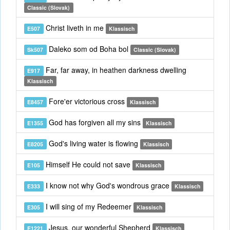
Classic (Slovak)
Christ liveth in me
E507
Klassisch
Daleko som od Boha bol
Sk507
Classic (Slovak)
Far, far away, in heathen darkness dwelling
E917
Klassisch
Fore'er victorious cross
E8457
Klassisch
God has forgiven all my sins
E1355
Klassisch
God's living water is flowing
E8205
Klassisch
Himself He could not save
E105
Klassisch
I know not why God's wondrous grace
E333
Klassisch
I will sing of my Redeemer
E305
Klassisch
Jesus, our wonderful Shepherd
E1221
Klassisch