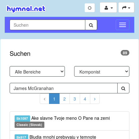
Navigati
umschal
Suchen
89
1
2
3
4
Ake slavne Tvoje meno O Pane na zemi
Sk1097
Classic (Slovak)
Bludia mnohi prebyvaju v temnote
Sk917