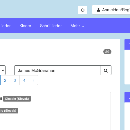
Anmelden/Regi
Lieder
Kinder
Schriftlieder
Mehr
89
2
3
4
mi
Classic (Slovak)
ic (Slovak)