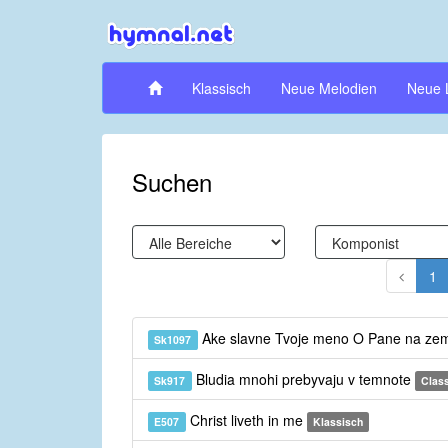
Klassisch
Neue Melodien
Neue 
Suchen
1
Ake slavne Tvoje meno O Pane na ze
Sk1097
Bludia mnohi prebyvaju v temnote
Sk917
Class
Christ liveth in me
E507
Klassisch