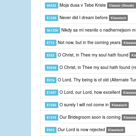
Moja dusa v Tebe Kriste
Sk522
Classic (Slovak)
Never did I dream before
E1238
Klassisch
Nikdy sa mi nesnilo o nadhernejsom m
Sk1238
Not now, but in the coming years
E715
Klassis
O Christ, in Thee my soul hath found
E522
Kl
O Christ, in Thee my soul hath found (r
E8258
O Lord, Thy being is of old (Alternate T
E81b
O Lord, our Lord, how excellent
E1097
Klassis
O surely I will not come in
E1250
Klassisch
Our Bridegroom soon is coming
E1316
Klassis
Our Lord is now rejected
E953
Klassisch