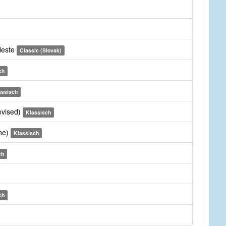
ieste
Classic (Slovak)
ch
assisch
evised)
Klassisch
une)
Klassisch
ch
ch