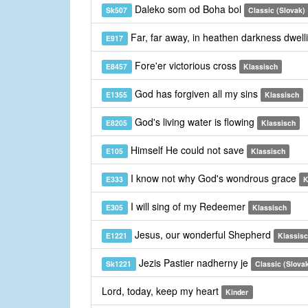
Daleko som od Boha bol
Sk507
Classic (Slovak)
Far, far away, in heathen darkness dwell
E917
Fore'er victorious cross
E8457
Klassisch
God has forgiven all my sins
E1355
Klassisch
God's living water is flowing
E8205
Klassisch
Himself He could not save
E105
Klassisch
I know not why God's wondrous grace
E333
K
I will sing of my Redeemer
E305
Klassisch
Jesus, our wonderful Shepherd
E1221
Klassis
Jezis Pastier nadherny je
Sk1221
Classic (Slova
Lord, today, keep my heart
Kinder