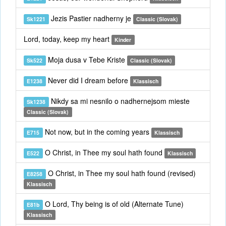
Jezis Pastier nadherny je
Sk1221
Classic (Slovak)
Lord, today, keep my heart
Kinder
Moja dusa v Tebe Kriste
Sk522
Classic (Slovak)
Never did I dream before
E1238
Klassisch
Nikdy sa mi nesnilo o nadhernejsom mieste
Sk1238
Classic (Slovak)
Not now, but in the coming years
E715
Klassisch
O Christ, in Thee my soul hath found
E522
Klassisch
O Christ, in Thee my soul hath found (revised)
E8258
Klassisch
O Lord, Thy being is of old (Alternate Tune)
E81b
Klassisch