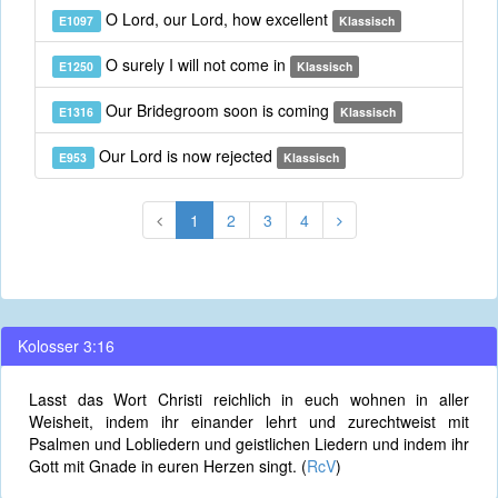
O Lord, our Lord, how excellent
E1097
Klassisch
O surely I will not come in
E1250
Klassisch
Our Bridegroom soon is coming
E1316
Klassisch
Our Lord is now rejected
E953
Klassisch
1
2
3
4
Kolosser 3:16
Lasst das Wort Christi reichlich in euch wohnen in aller
Weisheit, indem ihr einander lehrt und zurechtweist mit
Psalmen und Lobliedern und geistlichen Liedern und indem ihr
Gott mit Gnade in euren Herzen singt. (
RcV
)