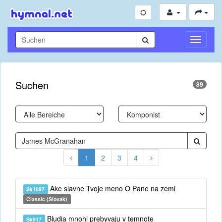
Navigati
umschal
Suchen
89
1
2
3
4
Ake slavne Tvoje meno O Pane na zemi
Sk1097
Classic (Slovak)
Bludia mnohi prebyvaju v temnote
Sk917