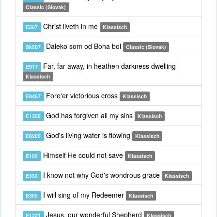
Classic (Slovak)
Christ liveth in me
E507
Klassisch
Daleko som od Boha bol
Sk507
Classic (Slovak)
Far, far away, in heathen darkness dwelling
E917
Klassisch
Fore'er victorious cross
E8457
Klassisch
God has forgiven all my sins
E1355
Klassisch
God's living water is flowing
E8205
Klassisch
Himself He could not save
E105
Klassisch
I know not why God's wondrous grace
E333
Klassisch
I will sing of my Redeemer
E305
Klassisch
Jesus, our wonderful Shepherd
E1221
Klassisch