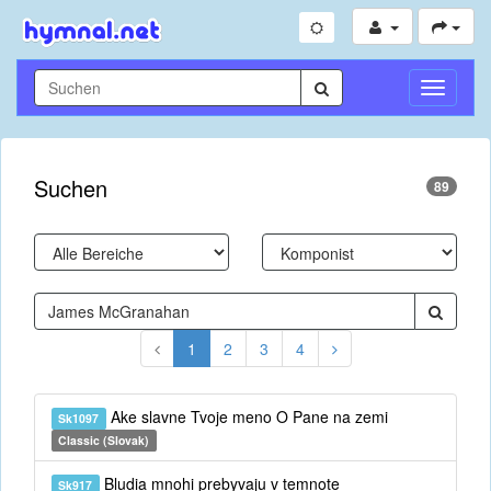
Navigati
umschal
Suchen
89
1
2
3
4
Ake slavne Tvoje meno O Pane na zemi
Sk1097
Classic (Slovak)
Bludia mnohi prebyvaju v temnote
Sk917