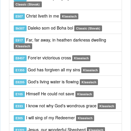
Classic (Slovak)
Christ liveth in me
E507
Klassisch
Daleko som od Boha bol
Sk507
Classic (Slovak)
Far, far away, in heathen darkness dwelling
E917
Klassisch
Fore'er victorious cross
E8457
Klassisch
God has forgiven all my sins
E1355
Klassisch
God's living water is flowing
E8205
Klassisch
Himself He could not save
E105
Klassisch
I know not why God's wondrous grace
E333
Klassisch
I will sing of my Redeemer
E305
Klassisch
Jesus, our wonderful Shepherd
E1221
Klassisch