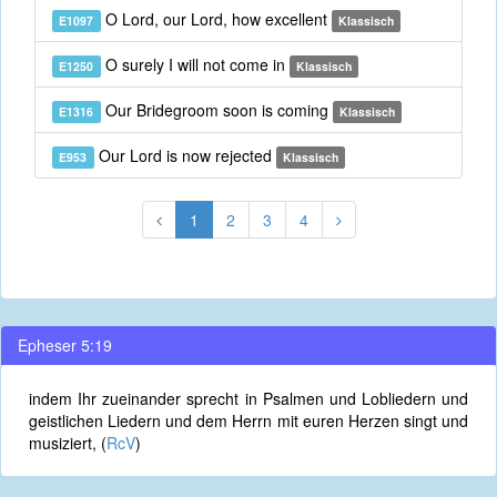
O Lord, our Lord, how excellent
E1097
Klassisch
O surely I will not come in
E1250
Klassisch
Our Bridegroom soon is coming
E1316
Klassisch
Our Lord is now rejected
E953
Klassisch
1
2
3
4
Epheser 5:19
indem Ihr zueinander sprecht in Psalmen und Lobliedern und
geistlichen Liedern und dem Herrn mit euren Herzen singt und
musiziert, (
RcV
)