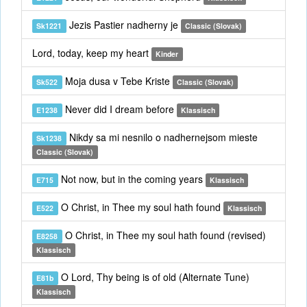
Jezis Pastier nadherny je
Sk1221
Classic (Slovak)
Lord, today, keep my heart
Kinder
Moja dusa v Tebe Kriste
Sk522
Classic (Slovak)
Never did I dream before
E1238
Klassisch
Nikdy sa mi nesnilo o nadhernejsom mieste
Sk1238
Classic (Slovak)
Not now, but in the coming years
E715
Klassisch
O Christ, in Thee my soul hath found
E522
Klassisch
O Christ, in Thee my soul hath found (revised)
E8258
Klassisch
O Lord, Thy being is of old (Alternate Tune)
E81b
Klassisch