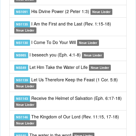
His Divine Power (2 Peter 1:3)
NS1091
Neue Lieder
I Am the First and the Last (Rev. 1:15-18)
NS1135
Neue Lieder
I Come To Do Your Will
NS1130
Neue Lieder
I beseech you (Eph. 4:1-8)
NS985
Neue Lieder
Let Him Take the Water of Life
NS549
Neue Lieder
Let Us Therefore Keep the Feast (1 Cor. 5:8)
NS1139
Neue Lieder
Receive the Helmet of Salvation (Eph. 6:17-18)
NS1143
Neue Lieder
The Kingdom of Our Lord (Rev. 11:15, 17-18)
NS1146
Neue Lieder
The water in the word
NS540
Neue Lieder