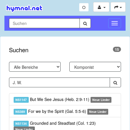
Navigati
umschal
Suchen
15
But We See Jesus (Heb. 2:9-11)
NS1147
Neue Lieder
For we by the Spirit (Gal. 5:5-6)
NS389
Neue Lieder
Grounded and Steadfast (Col. 1:23)
NS1134
Neue Lieder