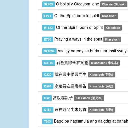
O bol si v Otcovom lone
Sk203
Classic (Slovak)
Of the Spirit born in spirit
E271
Klassisch
Of the Spirit, born of Spirit
E1123
Klassisch
Praying always in the spirit
E780
Klassisch
Vsetky narody sa buria marnosti vymy
Sk1094
召會實際全在於靈
Cs140
Klassisch (補充本)
我在靈中從靈而生
C220
Klassisch (詩歌)
永遠要在靈裏禱告
C564
Klassisch (詩歌)
當以嘴親子
Cs2
Klassisch (補充本)
遠在時間尚未起首
C154
Klassisch (詩歌)
Bago pa nagsimula ang daigdig at pana
T203