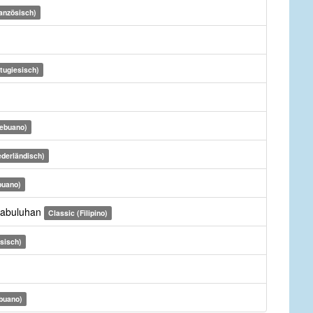
anzösisch)
tugiesisch)
Cebuano)
ederländisch)
buano)
kabuluhan
Classic (Filipino)
sisch)
buano)