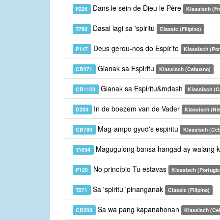
Dans le sein de Dieu le Père
F226
Klassisch (Fr
Dasal lagi sa 'spiritu
T780
Classic (Filipino)
Deus gerou-nos do Espír'to
P147
Klassisch (Por
Gianak sa Espiritu
CB271
Klassisch (Cebuano)
Gianak sa Espiritu&mdash
CB1123
Klassisch (
In de boezem van de Vader
D203
Klassisch (Ni
Mag-ampo gyud's espiritu
CB780
Klassisch (Ce
Magugulong bansa hangad ay walang 
T1094
No princípio Tu estavas
P129
Klassisch (Portugie
Sa 'spiritu 'pinanganak
T271
Classic (Filipino)
Sa wa pang kapanahonan
CB203
Klassisch (Ce