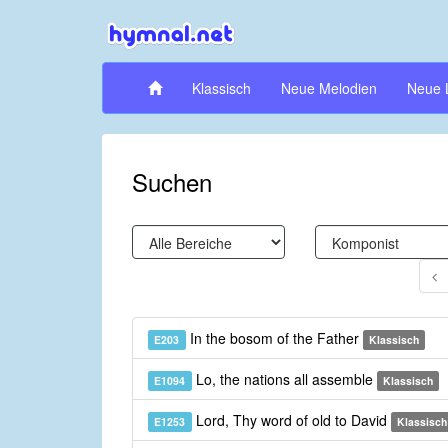
Klassisch
Neue Melodien
Neue 
Suchen
In the bosom of the Father
E203
Klassisch
Lo, the nations all assemble
E1094
Klassisch
Lord, Thy word of old to David
E1253
Klassisch