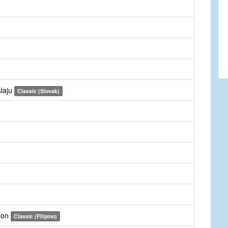
slaju
Classic (Slovak)
hon
Classic (Filipino)