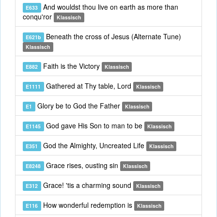
And wouldst thou live on earth as more than
E633
conqu'ror
Klassisch
Beneath the cross of Jesus (Alternate Tune)
E621b
Klassisch
Faith is the Victory
E882
Klassisch
Gathered at Thy table, Lord
E1111
Klassisch
Glory be to God the Father
E1
Klassisch
God gave His Son to man to be
E1145
Klassisch
God the Almighty, Uncreated Life
E351
Klassisch
Grace rises, ousting sin
E8248
Klassisch
Grace! 'tis a charming sound
E312
Klassisch
How wonderful redemption is
E116
Klassisch