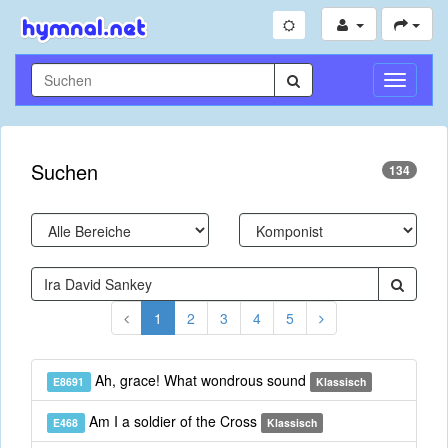
Navigati
umschal
Suchen
134
1
2
3
4
5
Ah, grace! What wondrous sound
E8691
Klassisch
Am I a soldier of the Cross
E468
Klassisch