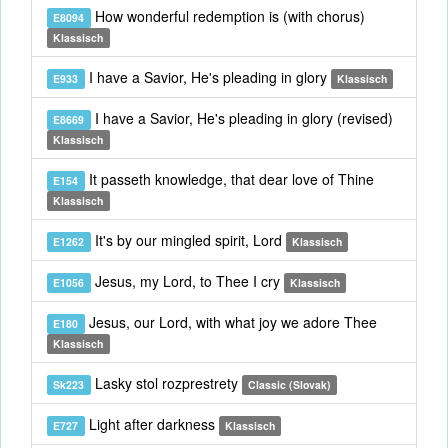
How wonderful redemption is (with chorus)
E8094
Klassisch
I have a Savior, He's pleading in glory
E933
Klassisch
I have a Savior, He's pleading in glory (revised)
E8669
Klassisch
It passeth knowledge, that dear love of Thine
E154
Klassisch
It's by our mingled spirit, Lord
E1262
Klassisch
Jesus, my Lord, to Thee I cry
E1056
Klassisch
Jesus, our Lord, with what joy we adore Thee
E180
Klassisch
Lasky stol rozprestrety
Sk223
Classic (Slovak)
Light after darkness
E727
Klassisch