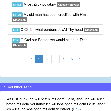
Milost Zvuk povabny
Sk312
Classic (Slovak)
My old man has been crucified with Him
E1179
Klassisch
O Christ, what burdens bow'd Thy head
E94
Klassisch
O God our Father, we would come to Thee
E55
Klassisch
1
2
3
4
5
1. Korinther 14:15
Was ist nun? Ich will beten mit dem Geist, aber ich will auch
beten mit dem Verstand; ich will lobsingen mit dem Geist, aber
ich will auch lobsingen mit dem Verstand. (
RcV
)