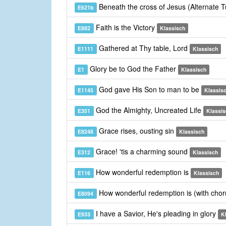
Beneath the cross of Jesus (Alternate 
E621b
Faith is the Victory
E882
Klassisch
Gathered at Thy table, Lord
E1111
Klassisch
Glory be to God the Father
E1
Klassisch
God gave His Son to man to be
E1145
Klassis
God the Almighty, Uncreated Life
E351
Klassis
Grace rises, ousting sin
E8248
Klassisch
Grace! 'tis a charming sound
E312
Klassisch
How wonderful redemption is
E116
Klassisch
How wonderful redemption is (with cho
E8094
I have a Savior, He's pleading in glory
E933
K