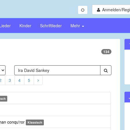
Anmelden/Regi
Lieder
Kinder
Schriftlieder
Mehr
134
2
3
4
5
isch
than conqu'ror
Klassisch