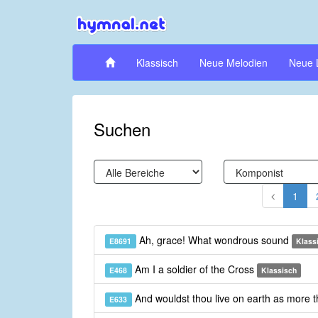
Klassisch
Neue Melodien
Neue 
Suchen
1
Ah, grace! What wondrous sound
E8691
Klass
Am I a soldier of the Cross
E468
Klassisch
And wouldst thou live on earth as more 
E633