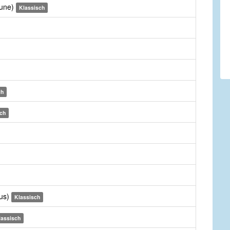
Tune)
Klassisch
ch
ch
rus)
Klassisch
lassisch