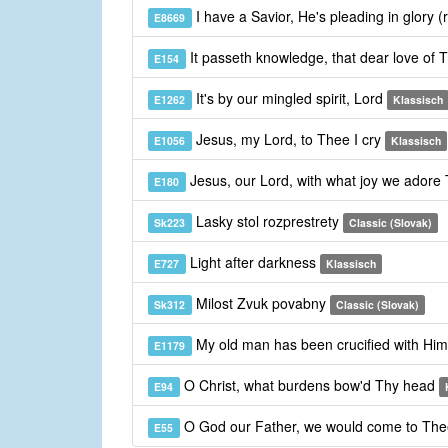
I have a Savior, He's pleading in glory (
E8669
It passeth knowledge, that dear love of 
E154
It's by our mingled spirit, Lord
E1262
Klassisch
Jesus, my Lord, to Thee I cry
E1056
Klassisch
Jesus, our Lord, with what joy we adore
E180
Lasky stol rozprestrety
Sk223
Classic (Slovak)
Light after darkness
E727
Klassisch
Milost Zvuk povabny
Sk312
Classic (Slovak)
My old man has been crucified with Hi
E1179
O Christ, what burdens bow'd Thy head
E94
O God our Father, we would come to Th
E55