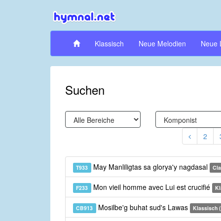
Klassisch
Neue Melodien
Neue 
Suchen
2
May Manliligtas sa glorya'y nagdasal
T933
Cla
Mon vieil homme avec Lui est crucifié
F233
Kl
Mosilbe'g buhat sud's Lawas
CB913
Klassisch 