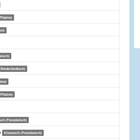
Filipino)
ch)
sisch)
(Niederländisch)
pino)
Filipino)
sch (Französisch)
e
Klassisch (Französisch)