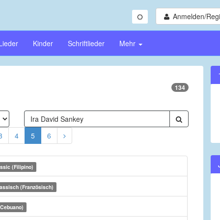
Anmelden/Regi
Lieder
Kinder
Schriftlieder
Mehr
134
3
4
5
6
ssic (Filipino)
assisch (Französisch)
(Cebuano)