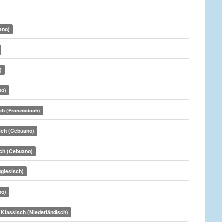
ano)
)
no)
ch (Französisch)
sch (Cebuano)
ch (Cebuano)
ugiesisch)
no)
Klassisch (Niederländisch)