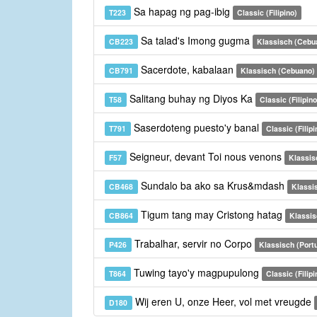
Sa hapag ng pag-ibig
T223
Classic (Filipino)
Sa talad's Imong gugma
CB223
Klassisch (Cebu
Sacerdote, kabalaan
CB791
Klassisch (Cebuano)
Salitang buhay ng Diyos Ka
T58
Classic (Filipino
Saserdoteng puesto'y banal
T791
Classic (Filipi
Seigneur, devant Toi nous venons
F57
Klassis
Sundalo ba ako sa Krus&mdash
CB468
Klassi
Tigum tang may Cristong hatag
CB864
Klassis
Trabalhar, servir no Corpo
P426
Klassisch (Port
Tuwing tayo'y magpupulong
T864
Classic (Filipi
Wij eren U, onze Heer, vol met vreugde
D180