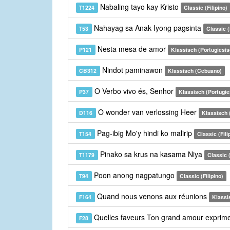
Nabaling tayo kay Kristo
T1224
Classic (Filipino)
Nahayag sa Anak Iyong pagsinta
T53
Classic (
Nesta mesa de amor
P121
Klassisch (Portugiesis
Nindot paminawon
CB312
Klassisch (Cebuano)
O Verbo vivo és, Senhor
P37
Klassisch (Portugie
O wonder van verlossing Heer
D116
Klassisch 
Pag-ibig Mo'y hindi ko malirip
T154
Classic (Fili
Pinako sa krus na kasama Niya
T1179
Classic (
Poon anong nagpatungo
T94
Classic (Filipino)
Quand nous venons aux réunions
F164
Klassi
Quelles faveurs Ton grand amour exprim
F28