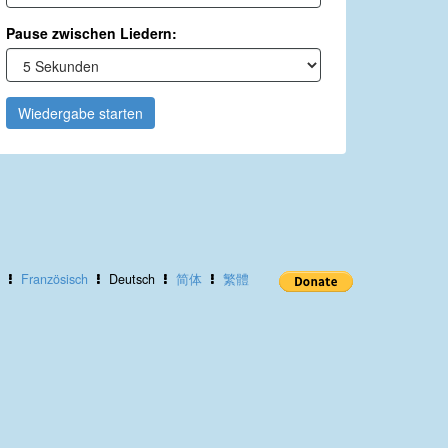
Pause zwischen Liedern:
Wiedergabe starten
Französisch
Deutsch
简体
繁體