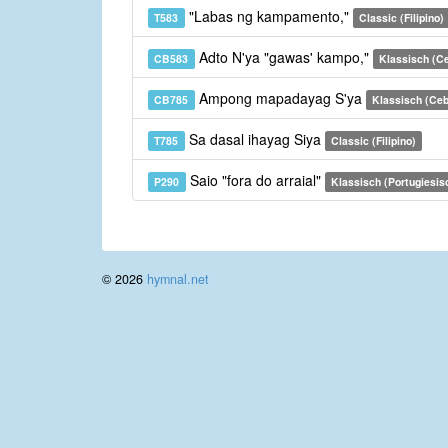
"Labas ng kampamento,"
T583
Classic (Filipino)
Adto N'ya "gawas' kampo,"
CB583
Klassisch (C
Ampong mapadayag S'ya
CB785
Klassisch (Ce
Sa dasal ihayag Siya
T785
Classic (Filipino)
Saio "fora do arraial"
P290
Klassisch (Portugiesis
© 2026
hymnal.net