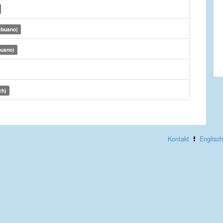
ebuano)
buano)
ch)
Kontakt
Englisch