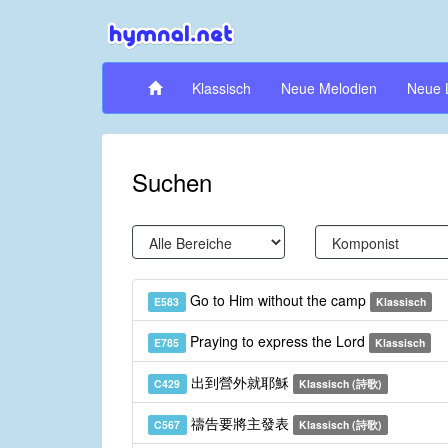
Klassisch
Neue Melodien
Neue 
Suchen
Go to Him without the camp
E583
Klassisch
Praying to express the Lord
E785
Klassisch
出到營外就耶穌
C429
Klassisch (詩歌)
禱告要將主發表
C567
Klassisch (詩歌)