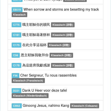
When sorrow and storms are besetting my track
E8519
Klassisch
哦主耶穌你的贖民
C775
Klassisch (詩歌)
哦主耶穌藉著餅杯
C181
Klassisch (詩歌)
在此分享這福杯
C175
Klassisch (詩歌)
恩主耶穌我敬拜你
C56
Klassisch (詩歌)
為這筵席我獻感謝
C178
Klassisch (詩歌)
Cher Seigneur, Tu nous rassembles
F36
Klassisch (Französisch)
Dank U Heer voor deze tafel
D221
Klassisch (Niederländisch)
Ginoong Jesus, nahimo Kang
CB62
Klassisch (Cebuano)