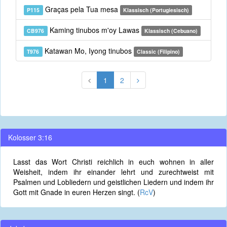
Graças pela Tua mesa
P115
Klassisch (Portugiesisch)
Kaming tinubos m'oy Lawas
CB976
Klassisch (Cebuano)
Katawan Mo, Iyong tinubos
T976
Classic (Filipino)
1
2
Kolosser 3:16
Lasst das Wort Christi reichlich in euch wohnen in aller
Weisheit, indem ihr einander lehrt und zurechtweist mit
Psalmen und Lobliedern und geistlichen Liedern und indem ihr
Gott mit Gnade in euren Herzen singt. (
RcV
)