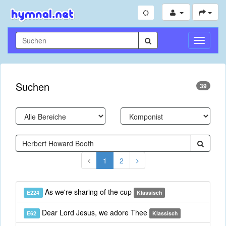
Navigati
umschal
Suchen
39
1
2
As we're sharing of the cup
E224
Klassisch
Dear Lord Jesus, we adore Thee
E62
Klassisch