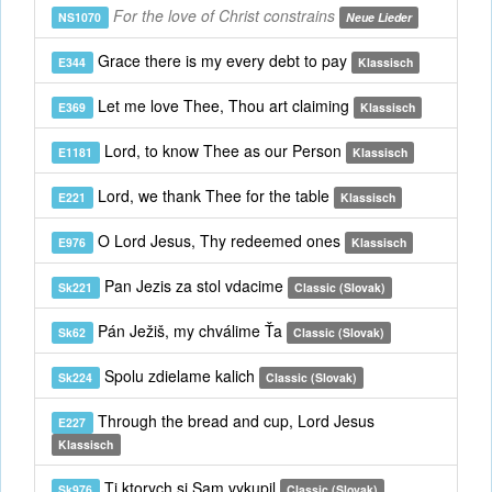
For the love of Christ constrains
NS1070
Neue Lieder
Grace there is my every debt to pay
E344
Klassisch
Let me love Thee, Thou art claiming
E369
Klassisch
Lord, to know Thee as our Person
E1181
Klassisch
Lord, we thank Thee for the table
E221
Klassisch
O Lord Jesus, Thy redeemed ones
E976
Klassisch
Pan Jezis za stol vdacime
Sk221
Classic (Slovak)
Pán Ježiš, my chválime Ťa
Sk62
Classic (Slovak)
Spolu zdielame kalich
Sk224
Classic (Slovak)
Through the bread and cup, Lord Jesus
E227
Klassisch
Ti ktorych si Sam vykupil
Sk976
Classic (Slovak)