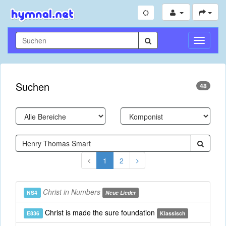
Navigati
umschal
Suchen
48
1
2
Christ in Numbers
NS4
Neue Lieder
Christ is made the sure foundation
E836
Klassisch