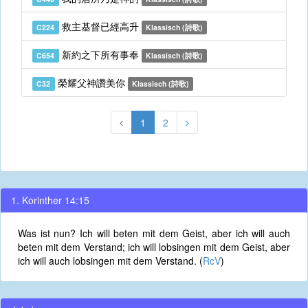
救主基督已經高升
C224
Klassisch (詩歌)
新約之下所有事奉
C654
Klassisch (詩歌)
榮耀父神讚美你
C32
Klassisch (詩歌)
1
2
1. Korinther 14:15
Was ist nun? Ich will beten mit dem Geist, aber ich will auch
beten mit dem Verstand; ich will lobsingen mit dem Geist, aber
ich will auch lobsingen mit dem Verstand. (
RcV
)