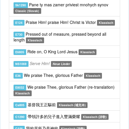
Pane ty mas zamer priviest mnohych synov
Sk1290
Classic (Slovak)
Praise Him! praise Him! Christ is Victor
E124
Klassisch
Pressed out of measure, pressed beyond all
E730
length
Klassisch
Ride on, O King Lord Jesus
E6805
Klassisch
Serve Him!
NS1069
Neue Lieder
We praise Thee, glorious Father
E36
Klassisch
We praise Thee, glorious Father (re-translation)
E8032
Klassisch
基督我王正驅前
Cs805
Klassisch (補充本)
帶領許多的兒子進入豐滿榮耀
C1290
Klassisch (詩歌)
我的居所乃是神的
C446
Klassisch (詩歌)