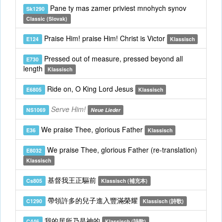
Pane ty mas zamer priviest mnohych synov
Sk1290
Classic (Slovak)
Praise Him! praise Him! Christ is Victor
E124
Klassisch
Pressed out of measure, pressed beyond all
E730
length
Klassisch
Ride on, O King Lord Jesus
E6805
Klassisch
Serve Him!
NS1069
Neue Lieder
We praise Thee, glorious Father
E36
Klassisch
We praise Thee, glorious Father (re-translation)
E8032
Klassisch
基督我王正驅前
Cs805
Klassisch (補充本)
帶領許多的兒子進入豐滿榮耀
C1290
Klassisch (詩歌)
我的居所乃是神的
C446
Klassisch (詩歌)