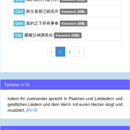
救主基督已經高升
C224
Klassisch (詩歌)
新約之下所有事奉
C654
Klassisch (詩歌)
榮耀父神讚美你
C32
Klassisch (詩歌)
1
2
Epheser 5:19
indem Ihr zueinander sprecht in Psalmen und Lobliedern und
geistlichen Liedern und dem Herrn mit euren Herzen singt und
musiziert, (
RcV
)