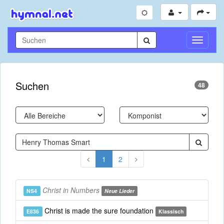
Navigati
umschal
Suchen
48
1
2
Christ in Numbers
NS4
Neue Lieder
Christ is made the sure foundation
E836
Klassisch