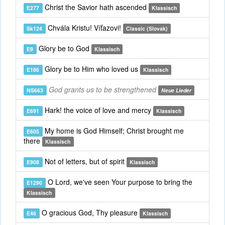
Christ the Savior hath ascended
E277
Klassisch
Chvála Kristu! Víťazovi!
Sk124
Classic (Slovak)
Glory be to God
E9
Klassisch
Glory be to Him who loved us
E186
Klassisch
God grants us to be strengthened
NS663
Neue Lieder
Hark! the voice of love and mercy
E691
Klassisch
My home is God Himself; Christ brought me
E605
there
Klassisch
Not of letters, but of spirit
E908
Klassisch
O Lord, we've seen Your purpose to bring the
E1290
Klassisch
O gracious God, Thy pleasure
E46
Klassisch