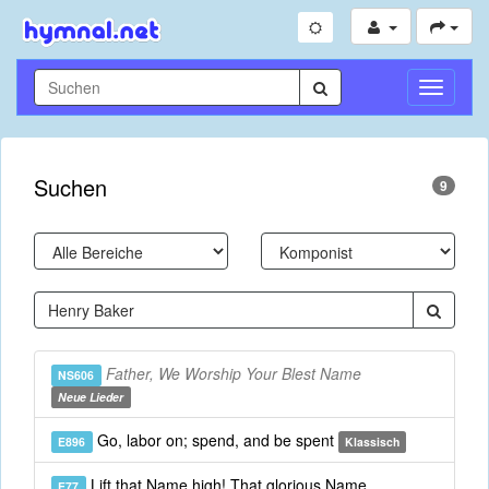
Navigati
umschal
Suchen
9
Father, We Worship Your Blest Name
NS606
Neue Lieder
Go, labor on; spend, and be spent
E896
Klassisch
Lift that Name high! That glorious Name
E77