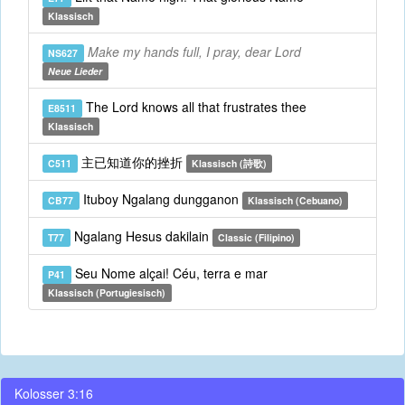
Klassisch
Make my hands full, I pray, dear Lord
NS627
Neue Lieder
The Lord knows all that frustrates thee
E8511
Klassisch
主已知道你的挫折
C511
Klassisch (詩歌)
Ituboy Ngalang dungganon
CB77
Klassisch (Cebuano)
Ngalang Hesus dakilain
T77
Classic (Filipino)
Seu Nome alçai! Céu, terra e mar
P41
Klassisch (Portugiesisch)
Kolosser 3:16