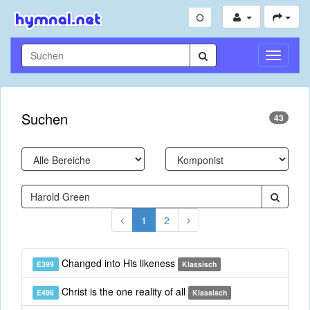
Navigati
umschal
Suchen
43
1
2
Changed into His likeness
E399
Klassisch
Christ is the one reality of all
E496
Klassisch