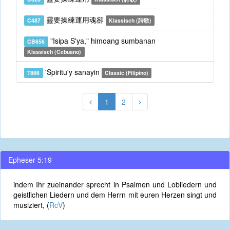
靈要操練運用魂卻
C487
Klassisch (詩歌)
"Isipa S'ya," himoang sumbanan
CB656
Klassisch (Cebuano)
'Spiritu'y sanayin
T866
Classic (Filipino)
1
2
Epheser 5:19
indem Ihr zueinander sprecht in Psalmen und Lobliedern und
geistlichen Liedern und dem Herrn mit euren Herzen singt und
musiziert, (
RcV
)