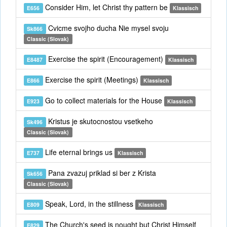
Consider Him, let Christ thy pattern be
E656
Klassisch
Cvicme svojho ducha Nie mysel svoju
Sk866
Classic (Slovak)
Exercise the spirit (Encouragement)
E8487
Klassisch
Exercise the spirit (Meetings)
E866
Klassisch
Go to collect materials for the House
E923
Klassisch
Kristus je skutocnostou vsetkeho
Sk496
Classic (Slovak)
Life eternal brings us
E737
Klassisch
Pana zvazuj priklad si ber z Krista
Sk656
Classic (Slovak)
Speak, Lord, in the stillness
E809
Klassisch
The Church's seed is nought but Christ Himself
E829