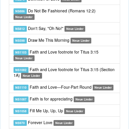
Do Not Be Fashioned (Romans 12:2)
NS886
Neue Lieder
Don't Say, "Oh No!"
NS812
Neue Lieder
Draw Me This Morning
NS598
Neue Lieder
Faith and Love footnote for Titus 3:15
NS1103
Neue Lieder
Faith and Love footnote for Titus 3:15 (Section
NS1082
1A)
Neue Lieder
Faith and Love—Four-Part Round
NS1110
Neue Lieder
Faith is for appreciating
NS1087
Neue Lieder
Fill Me Up, Up, Up
NS1058
Neue Lieder
Forever Love
NS970
Neue Lieder