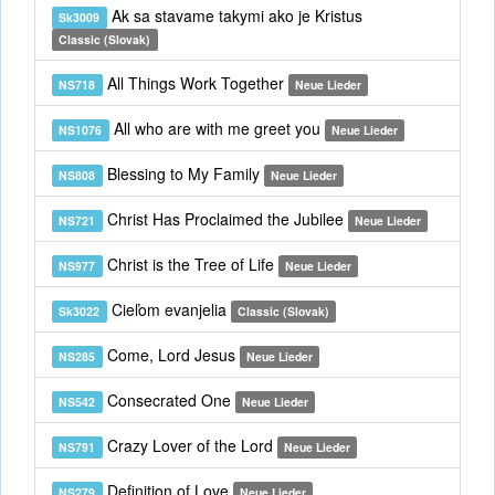
Ak sa stavame takymi ako je Kristus
Sk3009
Classic (Slovak)
All Things Work Together
NS718
Neue Lieder
All who are with me greet you
NS1076
Neue Lieder
Blessing to My Family
NS808
Neue Lieder
Christ Has Proclaimed the Jubilee
NS721
Neue Lieder
Christ is the Tree of Life
NS977
Neue Lieder
Cieľom evanjelia
Sk3022
Classic (Slovak)
Come, Lord Jesus
NS285
Neue Lieder
Consecrated One
NS542
Neue Lieder
Crazy Lover of the Lord
NS791
Neue Lieder
Definition of Love
NS279
Neue Lieder