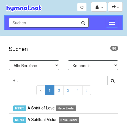
Navigati
umschal
Suchen
86
1
2
3
4
A Spirit of Love
NS975
Neue Lieder
A Spiritual Vision
NS784
Neue Lieder