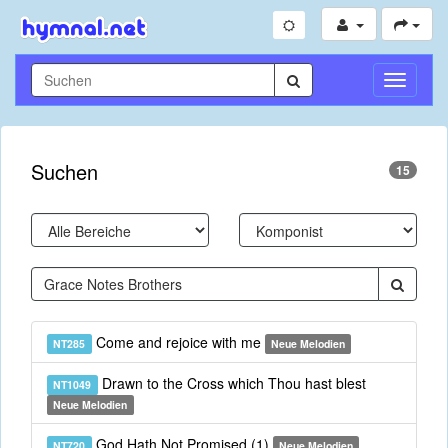
Navigati
umschal
Suchen
15
Come and rejoice with me
NT285
Neue Melodien
Drawn to the Cross which Thou hast blest
NT1049
Neue Melodien
God Hath Not Promised (1)
NT720
Neue Melodien