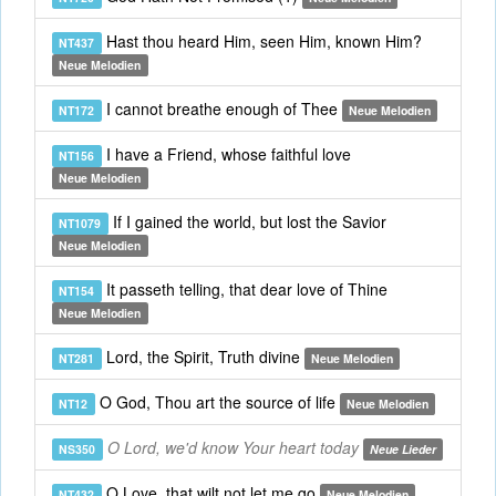
Hast thou heard Him, seen Him, known Him?
NT437
Neue Melodien
I cannot breathe enough of Thee
NT172
Neue Melodien
I have a Friend, whose faithful love
NT156
Neue Melodien
If I gained the world, but lost the Savior
NT1079
Neue Melodien
It passeth telling, that dear love of Thine
NT154
Neue Melodien
Lord, the Spirit, Truth divine
NT281
Neue Melodien
O God, Thou art the source of life
NT12
Neue Melodien
O Lord, we'd know Your heart today
NS350
Neue Lieder
O Love, that wilt not let me go
NT432
Neue Melodien