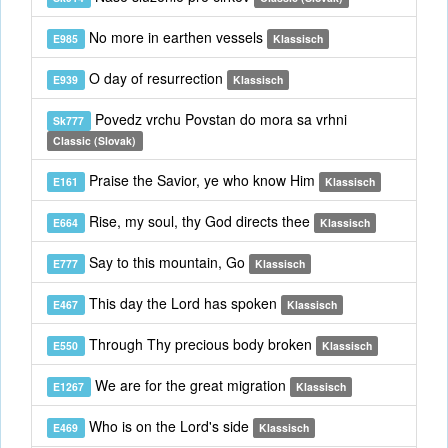
No more in earthen vessels
E985
Klassisch
O day of resurrection
E939
Klassisch
Povedz vrchu Povstan do mora sa vrhni
Sk777
Classic (Slovak)
Praise the Savior, ye who know Him
E161
Klassisch
Rise, my soul, thy God directs thee
E664
Klassisch
Say to this mountain, Go
E777
Klassisch
This day the Lord has spoken
E467
Klassisch
Through Thy precious body broken
E550
Klassisch
We are for the great migration
E1267
Klassisch
Who is on the Lord's side
E469
Klassisch