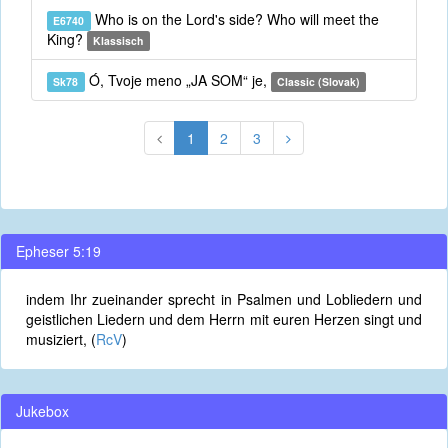
Who is on the Lord's side? Who will meet the
E6740
King?
Klassisch
Ó, Tvoje meno „JA SOM“ je,
Sk78
Classic (Slovak)
1
2
3
Epheser 5:19
indem Ihr zueinander sprecht in Psalmen und Lobliedern und
geistlichen Liedern und dem Herrn mit euren Herzen singt und
musiziert, (
RcV
)
Jukebox