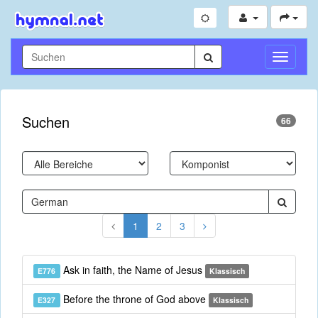
Navigati
umschal
Suchen
66
1
2
3
Ask in faith, the Name of Jesus
E776
Klassisch
Before the throne of God above
E327
Klassisch