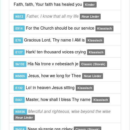
Faith, faith, Your faith has healed you
Kinder
Father, I know that all my life
NS12
Neue Lieder
For the Church should be our service
E914
Klassisch
Gracious Lord, Thy name I AM is
E78
Klassisch
Hark! ten thousand voices crying
E127
Klassisch
Hla Na trone v nebesiach je
Sk132
Classic (Slovak)
Jesus, how we long for Thee
NS805
Neue Lieder
Lo! in heaven Jesus sitting
E132
Klassisch
Master, how shall I bless Thy name
E661
Klassisch
Merciful and righteous, wise beyond the wise
NS936
Neue Lieder
Nase sluzenie pre cirkev
Sk914
Classic (Slovak)