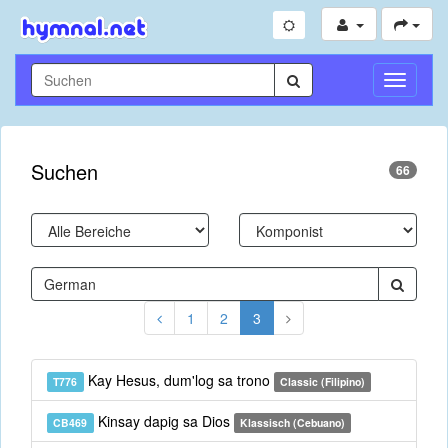
Navigati
umschal
Suchen
66
1
2
3
Kay Hesus, dum'log sa trono
T776
Classic (Filipino)
Kinsay dapig sa Dios
CB469
Klassisch (Cebuano)