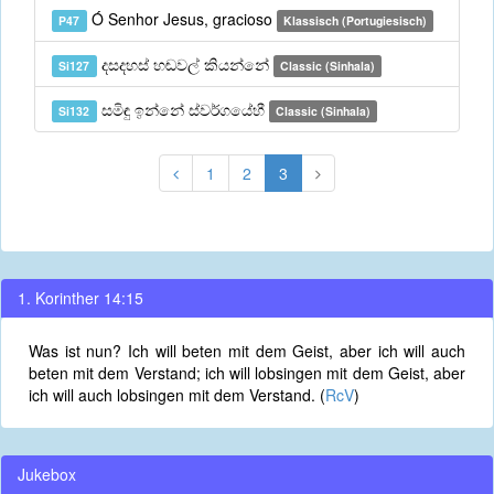
Ó Senhor Jesus, gracioso
P47
Klassisch (Portugiesisch)
දසදහස් හඬවල් කියන්නේ
Si127
Classic (Sinhala)
සමිඳු ඉන්නේ ස්වර්ගයේහී
Si132
Classic (Sinhala)
1
2
3
1. Korinther 14:15
Was ist nun? Ich will beten mit dem Geist, aber ich will auch
beten mit dem Verstand; ich will lobsingen mit dem Geist, aber
ich will auch lobsingen mit dem Verstand. (
RcV
)
Jukebox