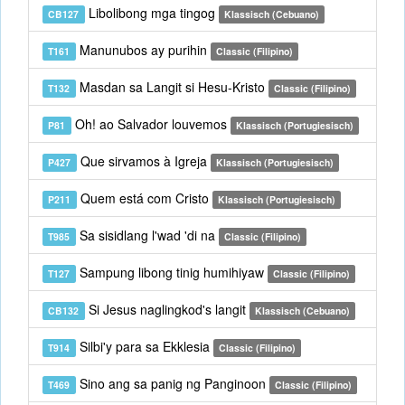
Libolibong mga tingog
CB127
Klassisch (Cebuano)
Manunubos ay purihin
T161
Classic (Filipino)
Masdan sa Langit si Hesu-Kristo
T132
Classic (Filipino)
Oh! ao Salvador louvemos
P81
Klassisch (Portugiesisch)
Que sirvamos à Igreja
P427
Klassisch (Portugiesisch)
Quem está com Cristo
P211
Klassisch (Portugiesisch)
Sa sisidlang l'wad 'di na
T985
Classic (Filipino)
Sampung libong tinig humihiyaw
T127
Classic (Filipino)
Si Jesus naglingkod's langit
CB132
Klassisch (Cebuano)
Silbi'y para sa Ekklesia
T914
Classic (Filipino)
Sino ang sa panig ng Panginoon
T469
Classic (Filipino)