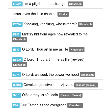
I'm a pilgrim and a stranger
E8512
Klassisch
Jesus loves the little children
Kinder
Knocking, knocking, who is there?
E8710
Klassisch
Myst'ry hid from ages now revealed to me
E948
Klassisch
O Lord, Thou art in me as life
E539
Klassisch
O Lord, Thou art in me as life (revised)
E8400
Klassisch
O Lord, we seek the power we need
E274
Klassisch
Odveke tajomstvo je mi zjavene
Sk948
Classic (Slovak)
Otče drahý, si sťa jedľa
Sk16
Classic (Slovak)
Our Father, as the evergreen
E16
Klassisch