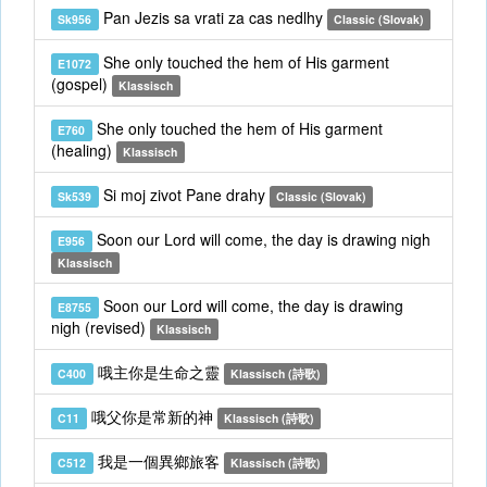
Pan Jezis sa vrati za cas nedlhy
Sk956
Classic (Slovak)
She only touched the hem of His garment
E1072
(gospel)
Klassisch
She only touched the hem of His garment
E760
(healing)
Klassisch
Si moj zivot Pane drahy
Sk539
Classic (Slovak)
Soon our Lord will come, the day is drawing nigh
E956
Klassisch
Soon our Lord will come, the day is drawing
E8755
nigh (revised)
Klassisch
哦主你是生命之靈
C400
Klassisch (詩歌)
哦父你是常新的神
C11
Klassisch (詩歌)
我是一個異鄉旅客
C512
Klassisch (詩歌)