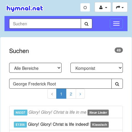
Navigati
umschal
Suchen
49
1
2
Glory! Glory! Christ is life in me
NS337
Neue Lieder
Glory! Glory! Christ is life indeed!
E1356
Klassisch