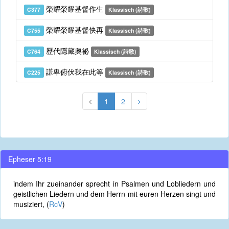
榮耀榮耀基督作生
C377
Klassisch (詩歌)
榮耀榮耀基督快再
C755
Klassisch (詩歌)
歷代隱藏奧祕
C764
Klassisch (詩歌)
謙卑俯伏我在此等
C225
Klassisch (詩歌)
1
2
Epheser 5:19
indem Ihr zueinander sprecht in Psalmen und Lobliedern und
geistlichen Liedern und dem Herrn mit euren Herzen singt und
musiziert, (
RcV
)