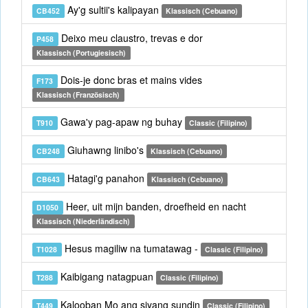
Ay'g sultii's kalipayan
CB452
Klassisch (Cebuano)
Deixo meu claustro, trevas e dor
P458
Klassisch (Portugiesisch)
Dois-je donc bras et mains vides
F173
Klassisch (Französisch)
Gawa'y pag-apaw ng buhay
T910
Classic (Filipino)
Giuhawng linibo's
CB248
Klassisch (Cebuano)
Hatagi'g panahon
CB643
Klassisch (Cebuano)
Heer, uit mijn banden, droefheid en nacht
D1050
Klassisch (Niederländisch)
Hesus magiliw na tumatawag -
T1028
Classic (Filipino)
Kaibigang natagpuan
T288
Classic (Filipino)
Kalooban Mo ang siyang sundin
T449
Classic (Filipino)