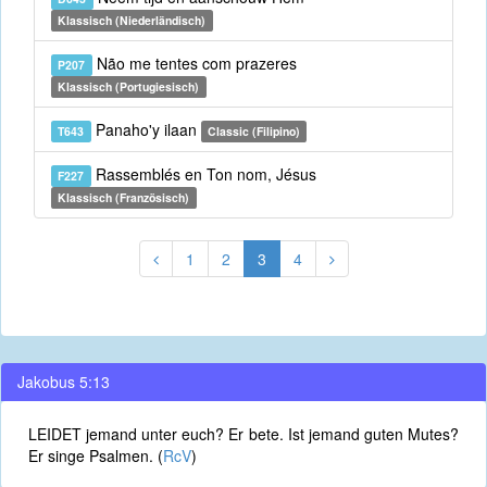
Klassisch (Niederländisch)
Não me tentes com prazeres
P207
Klassisch (Portugiesisch)
Panaho'y ilaan
T643
Classic (Filipino)
Rassemblés en Ton nom, Jésus
F227
Klassisch (Französisch)
1
2
3
4
Jakobus 5:13
LEIDET jemand unter euch? Er bete. Ist jemand guten Mutes?
Er singe Psalmen. (
RcV
)