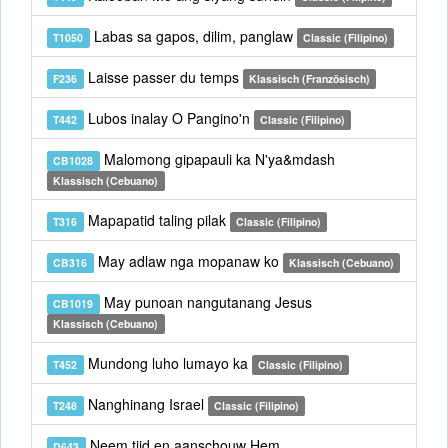
Labas sa gapos, dilim, panglaw
T1050
Classic (Filipino)
Laisse passer du temps
F236
Klassisch (Französisch)
Lubos inalay O Pangino'n
T442
Classic (Filipino)
Malomong gipapauli ka N'ya&mdash
CB1028
Klassisch (Cebuano)
Mapapatid taling pilak
T316
Classic (Filipino)
May adlaw nga mopanaw ko
CB316
Klassisch (Cebuano)
May punoan nangutanang Jesus
CB1019
Klassisch (Cebuano)
Mundong luho lumayo ka
T452
Classic (Filipino)
Nanghinang Israel
T248
Classic (Filipino)
Neem tijd en aanschouw Hem
D643