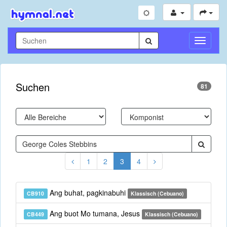
Navigati
umschal
Suchen
81
1
2
3
4
Ang buhat, pagkinabuhi
CB910
Klassisch (Cebuano)
Ang buot Mo tumana, Jesus
CB449
Klassisch (Cebuano)