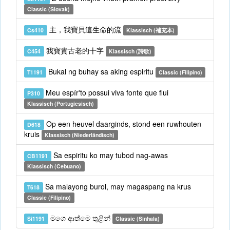
Classic (Slovak)
主，我寶貝這生命的流
Cs410
Klassisch (補充本)
我寶貴古老的十字
C454
Klassisch (詩歌)
Bukal ng buhay sa aking espiritu
T1191
Classic (Filipino)
Meu espír'to possui viva fonte que flui
P310
Klassisch (Portugiesisch)
Op een heuvel daarginds, stond een ruwhouten
D618
kruis
Klassisch (Niederländisch)
Sa espiritu ko may tubod nag-awas
CB1191
Klassisch (Cebuano)
Sa malayong burol, may magaspang na krus
T618
Classic (Filipino)
මගෙ ආත්මෙ තුළින්
Si1191
Classic (Sinhala)