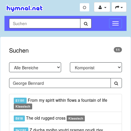
Navigati
umschal
Suchen
11
From my spirit within flows a fountain of life
E1191
Klassisch
The old rugged cross
E618
Klassisch
Z ducha mojho vnutri pramen prudi zivy
Sk1191