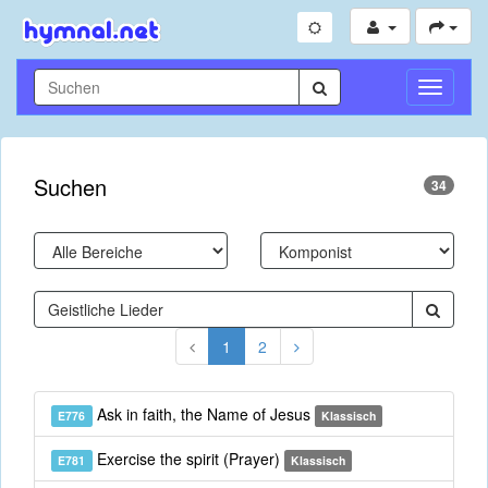
Navigati
umschal
Suchen
34
1
2
Ask in faith, the Name of Jesus
E776
Klassisch
Exercise the spirit (Prayer)
E781
Klassisch