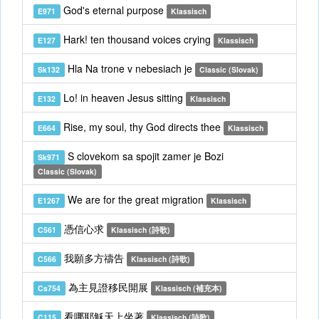
God's eternal purpose
E971
Klassisch
Hark! ten thousand voices crying
E127
Klassisch
Hla Na trone v nebesiach je
Sk132
Classic (Slovak)
Lo! in heaven Jesus sitting
E132
Klassisch
Rise, my soul, thy God directs thee
E664
Klassisch
S clovekom sa spojit zamer je Bozi
Sk971
Classic (Slovak)
We are for the great migration
E1267
Klassisch
憑信心求
C561
Klassisch (詩歌)
我願多方禱告
C566
Klassisch (詩歌)
為主見證移民開展
Cs754
Klassisch (補充本)
看哪耶穌天上坐著
C115
Klassisch (詩歌)