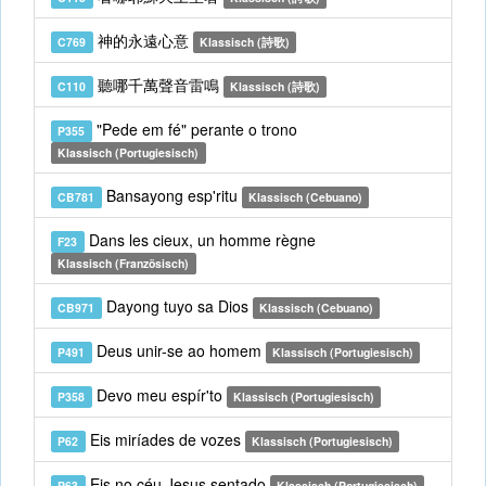
神的永遠心意
C769
Klassisch (詩歌)
聽哪千萬聲音雷鳴
C110
Klassisch (詩歌)
"Pede em fé" perante o trono
P355
Klassisch (Portugiesisch)
Bansayong esp'ritu
CB781
Klassisch (Cebuano)
Dans les cieux, un homme règne
F23
Klassisch (Französisch)
Dayong tuyo sa Dios
CB971
Klassisch (Cebuano)
Deus unir-se ao homem
P491
Klassisch (Portugiesisch)
Devo meu espír'to
P358
Klassisch (Portugiesisch)
Eis miríades de vozes
P62
Klassisch (Portugiesisch)
Eis no céu Jesus sentado
P63
Klassisch (Portugiesisch)