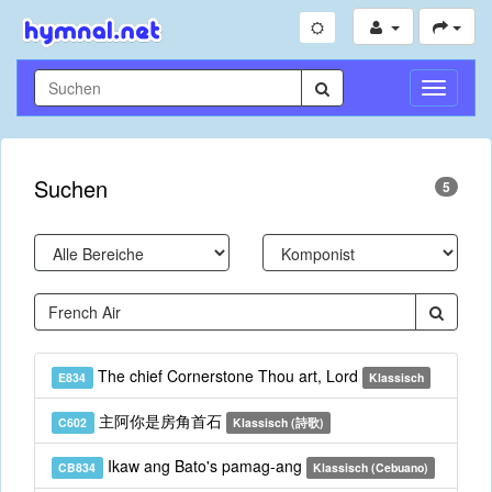
Navigati
umschal
Suchen
5
The chief Cornerstone Thou art, Lord
E834
Klassisch
主阿你是房角首石
C602
Klassisch (詩歌)
Ikaw ang Bato's pamag-ang
CB834
Klassisch (Cebuano)