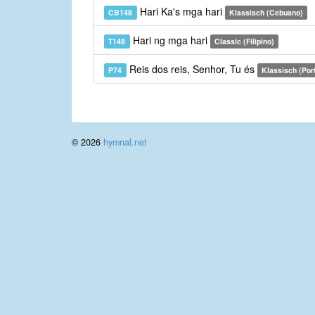
Hari Ka's mga hari
CB148
Klassisch (Cebuano)
Hari ng mga hari
T148
Classic (Filipino)
Reis dos reis, Senhor, Tu és
P74
Klassisch (Por
© 2026
hymnal.net