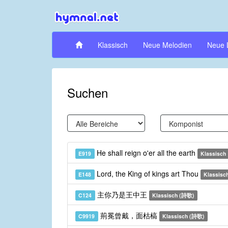
Klassisch
Neue Melodien
Neue 
Suchen
He shall reign o'er all the earth
E919
Klassisch
Lord, the King of kings art Thou
E148
Klassisc
主你乃是王中王
C124
Klassisch (詩歌)
荊冕曾戴，面枯槁
C9919
Klassisch (詩歌)