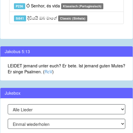
Ó Senhor, és vida
P236
Klassisch (Portugiesisch)
දිවියයි ඔබ මාගේ
Si841
Classic (Sinhala)
Jakobus 5:13
LEIDET jemand unter euch? Er bete. Ist jemand guten Mutes?
Er singe Psalmen. (
RcV
)
Jukebox