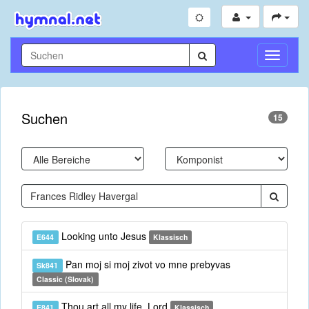
Navigati
umschal
Suchen
15
Looking unto Jesus
E644
Klassisch
Pan moj si moj zivot vo mne prebyvas
Sk841
Classic (Slovak)
Thou art all my life, Lord
E841
Klassisch