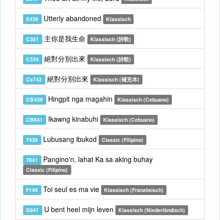
Utterly abandoned
E439
Klassisch
主你是我生命
C381
Klassisch (詩歌)
絕對分別出來
C334
Klassisch (詩歌)
絕對分別出來
Cs743
Klassisch (補充本)
Hingpit nga magahin
CB439
Klassisch (Cebuano)
Ikawng kinabuhi
CB841
Klassisch (Cebuano)
Lubusang ibukod
T439
Classic (Filipino)
Pangino'n, lahat Ka sa aking buhay
T841
Classic (Filipino)
Toi seul es ma vie
F149
Klassisch (Französisch)
U bent heel mijn leven
D841
Klassisch (Niederländisch)