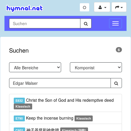
Navigati
umschal
Suchen
6
Christ the Son of God and His redemptive deed
E832
Klassisch
Keep the incense burning
E790
Klassisch
神子基督和祂救贖
C601
Klassisch (詩歌)