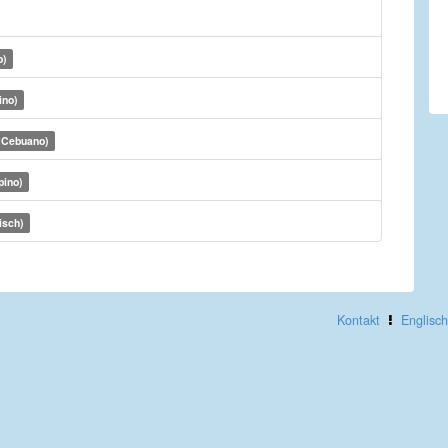
o)
ino)
(Cebuano)
pino)
isch)
Kontakt
Englisch