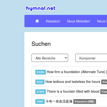
Klassisch
Neue Melodien
Neue 
Suchen
How firm a foundation (Alternate Tune)
E339b
How tedious and tasteless the hours
E529
Kla
There is a fountain filled with blood
E1006
Kla
今有一泉血流盈滿
C686
Klassisch (詩歌)