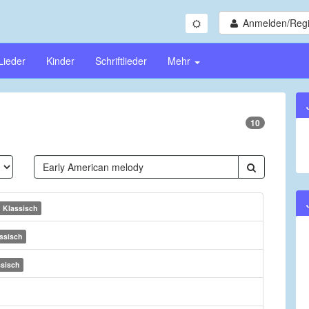
Anmelden/Regi
Lieder
Kinder
Schriftlieder
Mehr
10
Klassisch
ssisch
ssisch