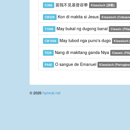
當我不見基督容華
C396
Klassisch (詩歌)
Kon di makita si Jesus
CB529
Klassisch (Cebuan
May bukal ng dugong banal
T1006
Classic (Filip
May tubod nga puno's dugo
CB1006
Klassisch 
Nang di makitang ganda Niya
T529
Classic (Fili
O sangue de Emanuel
P446
Klassisch (Portugies
© 2026
hymnal.net