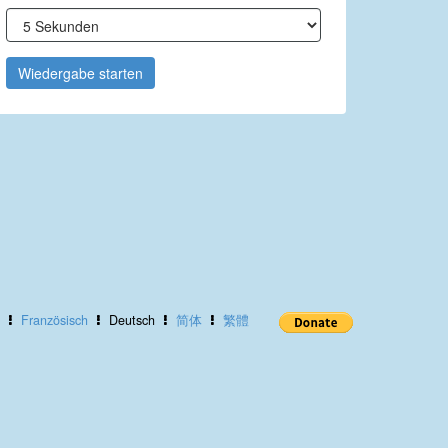
Wiedergabe starten
Französisch
Deutsch
简体
繁體