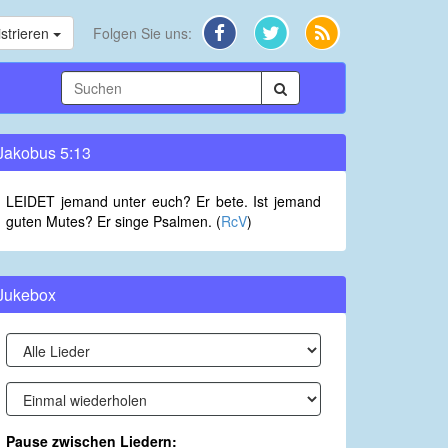
strieren
Folgen Sie uns:
Jakobus 5:13
LEIDET jemand unter euch? Er bete. Ist jemand
guten Mutes? Er singe Psalmen. (
RcV
)
Jukebox
Pause zwischen Liedern: