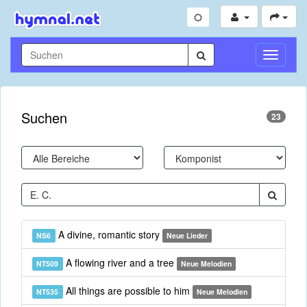
Navigati
umschal
Suchen
23
A divine, romantic story
NS6
Neue Lieder
A flowing river and a tree
NT509
Neue Melodien
All things are possible to him
NT535
Neue Melodien