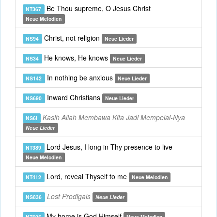
Be Thou supreme, O Jesus Christ
NT367
Neue Melodien
Christ, not religion
NS94
Neue Lieder
He knows, He knows
NS34
Neue Lieder
In nothing be anxious
NS142
Neue Lieder
Inward Christians
NS690
Neue Lieder
Kasih Allah Membawa Kita Jadi Mempelai-Nya
NS6i
Neue Lieder
Lord Jesus, I long in Thy presence to live
NT389
Neue Melodien
Lord, reveal Thyself to me
NT412
Neue Melodien
Lost Prodigals
NS836
Neue Lieder
My home is God Himself
NT605
Neue Melodien