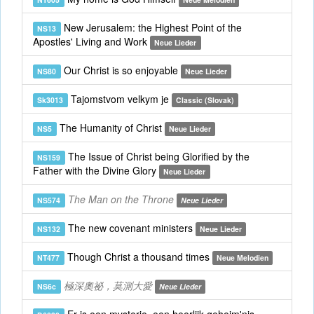
New Jerusalem: the Highest Point of the
NS13
Apostles' Living and Work
Neue Lieder
Our Christ is so enjoyable
NS80
Neue Lieder
Tajomstvom velkym je
Sk3013
Classic (Slovak)
The Humanity of Christ
NS5
Neue Lieder
The Issue of Christ being Glorified by the
NS159
Father with the Divine Glory
Neue Lieder
The Man on the Throne
NS574
Neue Lieder
The new covenant ministers
NS132
Neue Lieder
Though Christ a thousand times
NT477
Neue Melodien
極深奧祕，莫測大愛
NS6c
Neue Lieder