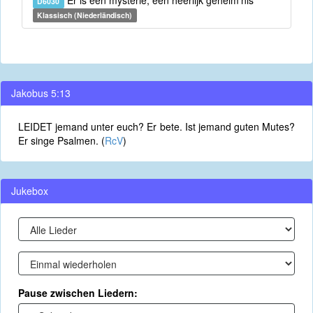
Er is een mysterie, een heerlijk geheim'nis
D6030
Klassisch (Niederländisch)
Jakobus 5:13
LEIDET jemand unter euch? Er bete. Ist jemand guten Mutes?
Er singe Psalmen. (
RcV
)
Jukebox
Pause zwischen Liedern: