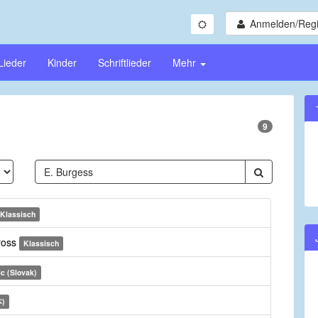
Anmelden/Regi
Lieder
Kinder
Schriftlieder
Mehr
9
Klassisch
ross
Klassisch
ic (Slovak)
本)