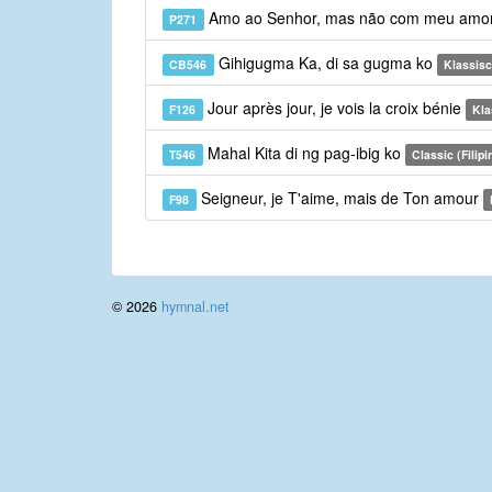
Amo ao Senhor, mas não com meu amo
P271
Gihigugma Ka, di sa gugma ko
CB546
Klassis
Jour après jour, je vois la croix bénie
F126
Kla
Mahal Kita di ng pag-ibig ko
T546
Classic (Filipi
Seigneur, je T'aime, mais de Ton amour
F98
© 2026
hymnal.net