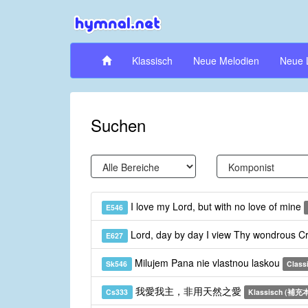
Klassisch
Neue Melodien
Neue 
Suchen
I love my Lord, but with no love of mine
E546
Lord, day by day I view Thy wondrous C
E627
Milujem Pana nie vlastnou laskou
Sk546
Class
我愛我主，非用天然之愛
Cs333
Klassisch (補充