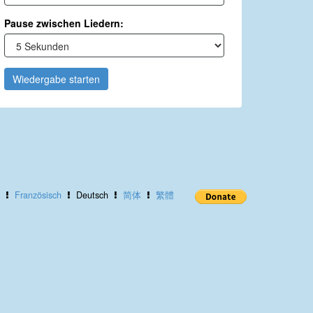
Pause zwischen Liedern:
Wiedergabe starten
Französisch
Deutsch
简体
繁體