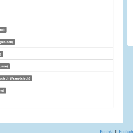
ino)
giesisch)
)
uano)
ssisch (Französisch)
no)
Kontakt
Englisch