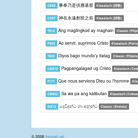
事奉乃是供應基督
C659
Klassisch (詩歌)
神在永遠創世之前
C597
Klassisch (詩歌)
Ang maglingkod ay maghain
T912
Classic (Filip
Ao servir, suprimos Cristo
P425
Klassisch (Portu
Diyos bago mundo'y itatag
T823
Classic (Filipino
Pagpangalagad ug Cristo
CB912
Klassisch (Ceb
Que nous servions Dieu ou l'homme
F171
Kla
Sa wa pa ang kalibutan
CB823
Klassisch (Cebua
දෙවිඳුන්ට හා අනුන්ට
Si912
Classic (Sinhala)
© 2026
hymnal.net