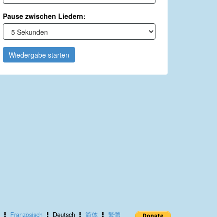
Pause zwischen Liedern:
Wiedergabe starten
Französisch
Deutsch
简体
繁體