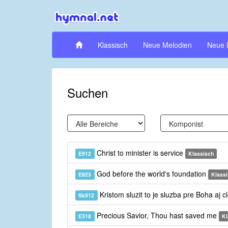
Klassisch
Neue Melodien
Neue 
Suchen
Christ to minister is service
E912
Klassisch
God before the world's foundation
E823
Klass
Kristom sluzit to je sluzba pre Boha aj 
Sk912
Precious Savior, Thou hast saved me
E318
Kl