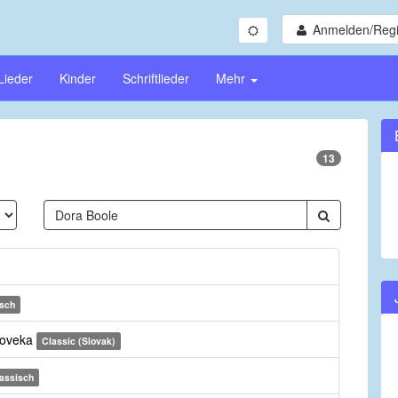
Anmelden/Regi
Lieder
Kinder
Schriftlieder
Mehr
13
isch
cloveka
Classic (Slovak)
assisch